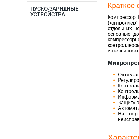
Краткое
ПУСКО-ЗАРЯДНЫЕ
УСТРОЙСТВА
Компрессор 
(контроллер
отдельных ц
основные до
компрессорн
контроллеро
интенсивном 
Микропроц
Оптималь
Регулиро
Контроль
Контроль
Информа
Защиту о
Автомати
На пере
неиспра
Характе