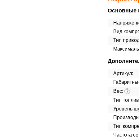
Основные 
Напряжени
Вид компр
Тип привод
Максималь
Дополните
Артикул:
Габаритны
Вес:
?
Тип топлив
Уровень ш
Производит
Тип компре
Частота сет