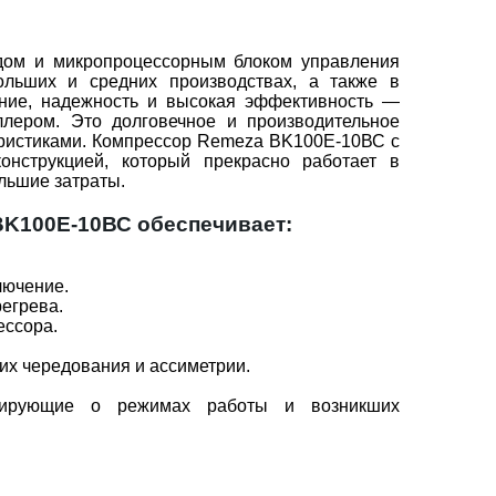
дом и микропроцессорным блоком управления
ольших и средних производствах, а также в
ение, надежность и высокая эффективность —
лером. Это долговечное и производительное
еристиками. Компрессор Remeza BK100Е-10ВС с
онструкцией, который прекрасно работает в
льшие затраты.
K100Е-10ВС обеспечивает:
лючение.
егрева.
ессора.
их чередования и ассиметрии.
изирующие о режимах работы и возникших