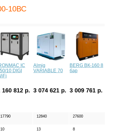
00-10ВС
RONMAC IC
Almig
BERG ВК-160 8
50/10 DIGI
VARIABLE 70
бар
iFi
 160 812 р.
3 074 621 р.
3 009 761 р.
17790
12840
27600
10
13
8