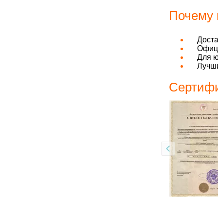
Почему 
Дост
Офици
Для ю
Лучши
Сертифи