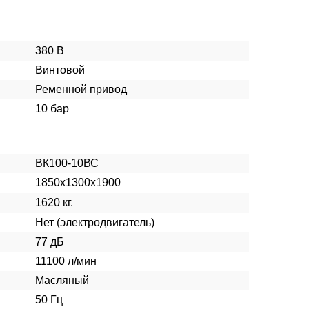
380 В
Винтовой
Ременной привод
10 бар
ВК100-10ВС
1850х1300х1900
1620 кг.
Нет (электродвигатель)
77 дБ
11100 л/мин
Масляный
50 Гц