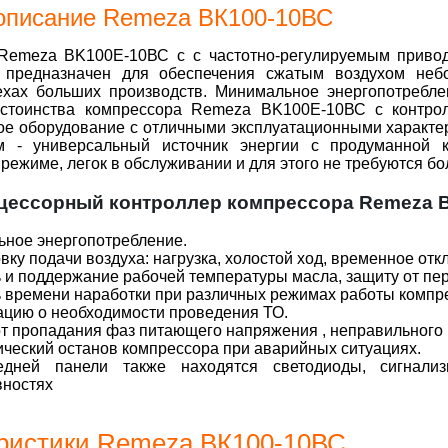
 описание Remeza ВК100-10ВС
Remeza BK100Е-10ВС с c частотно-регулируемым приво
) предназначен для обеспечения сжатым воздухом неб
ехах больших производств. Минимальное энергопотребл
стоинства компрессора Remeza BK100Е-10ВС с контрол
ое оборудование с отличными эксплуатационными характ
м - универсальный источник энергии с продуманной к
режиме, легок в обслуживании и для этого не требуются бо
ессорный контроллер компрессора Remeza B
ное энергопотребление.
вку подачи воздуха: нагрузка, холостой ход, временное отк
 и поддержание рабочей температуры масла, защиту от пер
 времени наработки при различных режимах работы компр
цию о необходимости проведения ТО.
т пропадания фаз питающего напряжения , неправильного 
ческий останов компрессора при аварийных ситуациях.
дней панели также находятся светодиоды, сигнал
вностях
ристики Remeza ВК100-10ВС