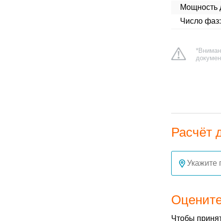
Мощность д
Число фаз:
*Вниман
докумен
Расчёт 
Оцените
Чтобы принят