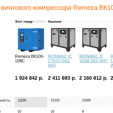
 винтового компрессора Remeza ВК1
Этот товар
Аналоги
Remeza ВК100-
IRONMAC IC
IRONMAC IC
I
10ВС
175/10 DIGI
150/8 DIGI WiFi
1
WiFi
W
1 924 842 р.
2 411 693 р.
2 160 812 р.
2
ьность,
11100
21210
21500
е
10
10
8