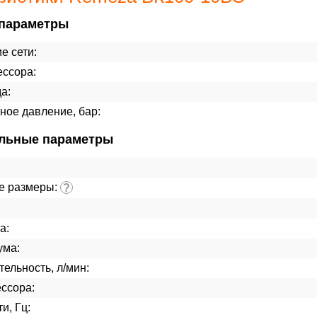
параметры
е сети:
ессора:
а:
ное давление, бар:
льные параметры
е размеры:
?
а:
ума:
ельность, л/мин:
ссора:
и, Гц: