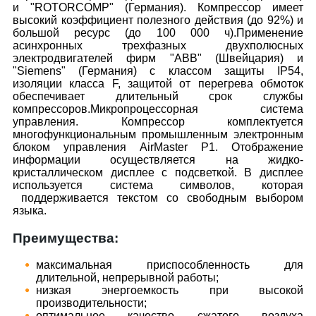
и "ROTORCOMP" (Германия). Компрессор имеет
высокий коэффициент полезного действия (до 92%) и
большой ресурс (до 100 000 ч).Применение
асинхронных трехфазных двухполюсных
электродвигателей фирм "ABB" (Швейцария) и
"Siemens" (Германия) с классом защиты IP54,
изоляции класса F, защитой от перегрева обмоток
обеспечивает длительный срок службы
компрессоров.Микропроцессорная система
управления. Компрессор комплектуется
многофункциональным промышленным электронным
блоком управления AirMaster P1. Отображение
информации осуществляется на жидко-
кристаллическом дисплее с подсветкой. В дисплее
используется система символов, которая
поддерживается текстом со свободным выбором
языка.
Преимущества:
максимальная приспособленность для
длительной, непрерывной работы;
низкая энергоемкость при высокой
производительности;
оптимальное качество сжатого воздуха