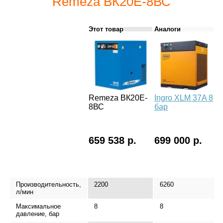
Remeza ВК20E-8ВС
Этот товар
Аналоги
Remeza ВК20E-
Ingro XLM 37A 8
I
8ВС
бар
6
659 538 р.
699 000 р.
6
Производительность,
2200
6260
л/мин
Максимальное
8
8
давление, бар