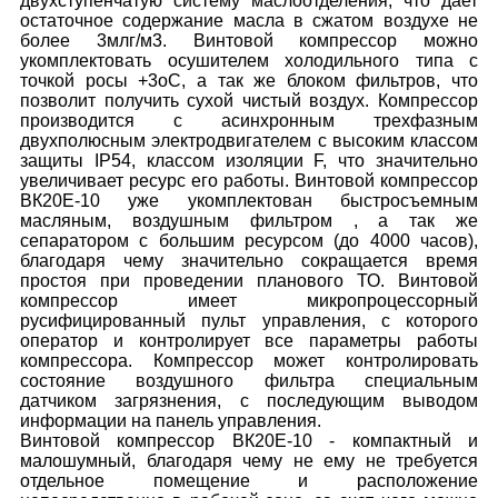
двухступенчатую систему маслоотделения, что дает
остаточное содержание масла в сжатом воздухе не
более 3млг/м3. Винтовой компрессор можно
укомплектовать осушителем холодильного типа с
точкой росы +3оС, а так же блоком фильтров, что
позволит получить сухой чистый воздух. Компрессор
производится с асинхронным трехфазным
двухполюсным электродвигателем с высоким классом
защиты IP54, классом изоляции F, что значительно
увеличивает ресурс его работы. Винтовой компрессор
ВК20E-10 уже укомплектован быстросъемным
масляным, воздушным фильтром , а так же
сепаратором с большим ресурсом (до 4000 часов),
благодаря чему значительно сокращается время
простоя при проведении планового ТО. Винтовой
компрессор имеет микропроцессорный
русифицированный пульт управления, с которого
оператор и контролирует все параметры работы
компрессора. Компрессор может контролировать
состояние воздушного фильтра специальным
датчиком загрязнения, с последующим выводом
информации на панель управления.
Винтовой компрессор ВК20E-10 - компактный и
малошумный, благодаря чему не ему не требуется
отдельное помещение и расположение