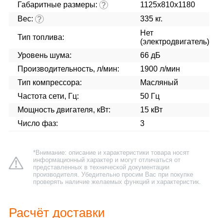
Габаритные размеры:
1125x810x1180
?
Вес:
335 кг.
?
Нет
Тип топлива:
(электродвигатель)
Уровень шума:
66 дБ
Производительность, л/мин:
1900 л/мин
Тип компрессора:
Масляный
Частота сети, Гц:
50 Гц
Мощность двигателя, кВт:
15 кВт
Число фаз:
3
*Внимание: описание и характеристики товара носят
информационный характер и могут отличаться от
представленных в технической документации
производителя. Убедительно просим Вас при покупке
проверять наличие желаемых функций и характеристик.
Расчёт доставки