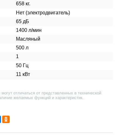
658 кг.
Нет (электродвигатель)
65 дБ
1400 л/мин
Масляный
500 л
1
50 Гц
11 кВт
 могут отличаться от представленных в технической
аличие желаемых функций и характеристик.