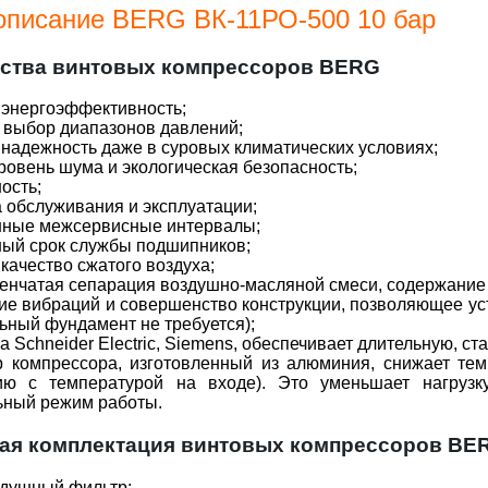
описание BERG ВК-11РО-500 10 бар
ства винтовых компрессоров BERG
 энергоэффективность;
 выбор диапазонов давлений;
 надежность даже в суровых климатических условиях;
уровень шума и экологическая безопасность;
ность;
а обслуживания и эксплуатации;
енные межсервисные интервалы;
ный срок службы подшипников;
 качество сжатого воздуха;
пенчатая сепарация воздушно-масляной смеси, содержание
вие вибраций и совершенство конструкции, позволяющее 
ьный фундамент не требуется);
ка Schneider Electric, Siemens, обеспечивает длительную, с
р компрессора, изготовленный из алюминия, снижает тем
ию с температурой на входе). Это уменьшает нагрузк
ьный режим работы.
ая комплектация винтовых компрессоров BER
душный фильтр;