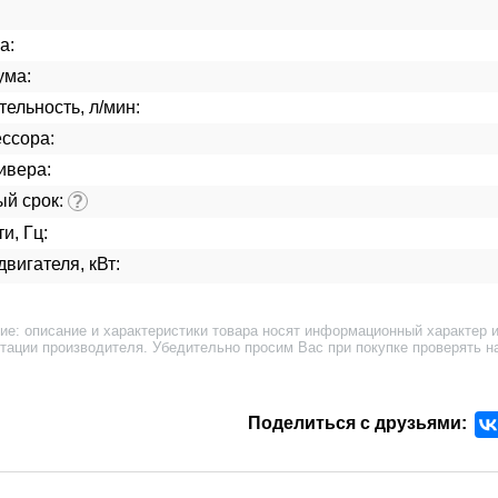
а:
ума:
ельность, л/мин:
ссора:
ивера:
ый срок:
?
и, Гц:
вигателя, кВт:
ие: описание и характеристики товара носят информационный характер и
тации производителя. Убедительно просим Вас при покупке проверять н
Поделиться с друзьями: