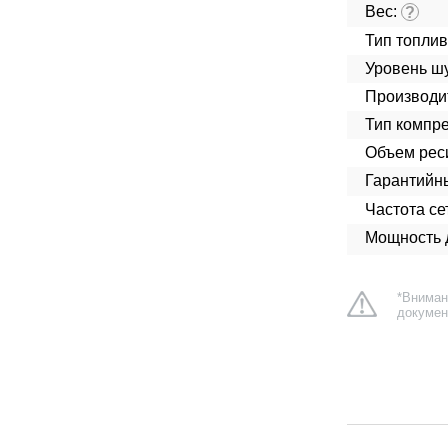
Вес:
?
Тип топлив
Уровень ш
Производит
Тип компре
Объем рес
Гарантийн
Частота сет
Мощность д
*Вниман
докумен