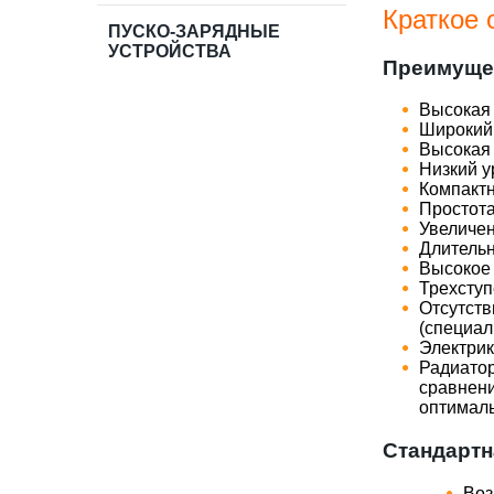
Краткое 
ПУСКО-ЗАРЯДНЫЕ
УСТРОЙСТВА
Преимуще
​Высокая
​Широкий
​Высокая
​Низкий 
​Компакт
​Простот
​Увелич
​Длитель
​Высокое
​Трехсту
​Отсутст
(специал
​Электри
​Радиато
сравнен
оптимал
Стандартн
Воз