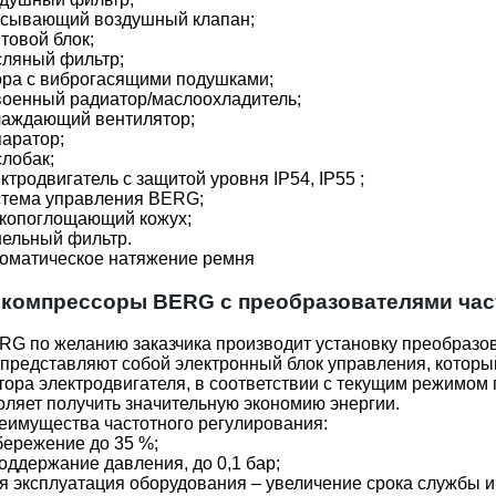
сывающий воздушный клапан;
товой блок;
ляный фильтр;
ра с виброгасящими подушками;
оенный радиатор/маслоохладитель;
аждающий вентилятор;
аратор;
лобак;
ктродвигатель с защитой уровня IP54, IP55 ;
тема управления BERG;
копоглощающий кожух;
ельный фильтр.
оматическое натяжение ремня
компрессоры BERG с преобразователями час
G по желанию заказчика производит установку преобразов
 представляют собой электронный блок управления, который
ора электродвигателя, в соответствии с текущим режимом
оляет получить значительную экономию энергии.
еимущества частотного регулирования:
ережение до 35 %;
оддержание давления, до 0,1 бар;
 эксплуатация оборудования – увеличение срока службы и