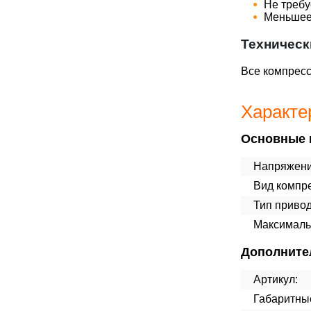
Не требу
Меньшее 
Техническ
Все компресс
Характе
Основные 
Напряжени
Вид компр
Тип привод
Максималь
Дополните
Артикул:
Габаритны