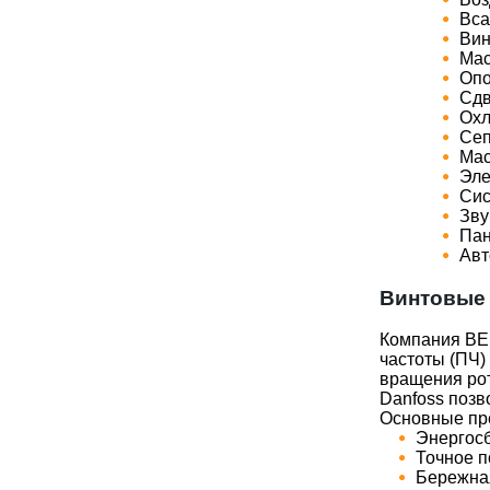
Вса
Вин
Мас
Опо
Сдв
Охл
Сеп
Мас
Эле
Сис
Зву
Пан
Авт
Винтовые 
Компания BER
частоты (ПЧ)
вращения рот
Danfoss позв
Основные пр
Энергосб
Точное п
Бережная