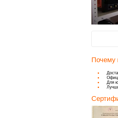
Почему 
Дост
Офици
Для ю
Лучши
Сертифи