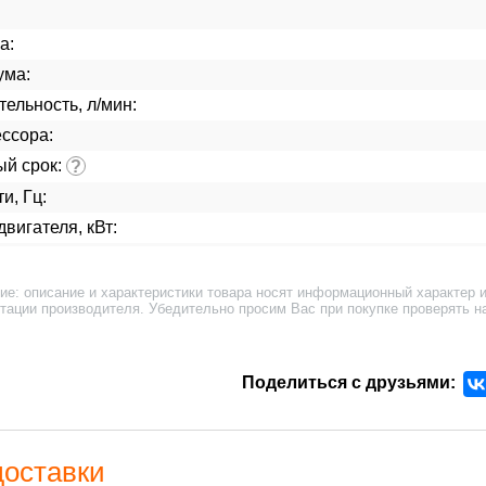
а:
ума:
ельность, л/мин:
ссора:
ый срок:
?
и, Гц:
вигателя, кВт:
ие: описание и характеристики товара носят информационный характер и
тации производителя. Убедительно просим Вас при покупке проверять н
Поделиться с друзьями:
доставки