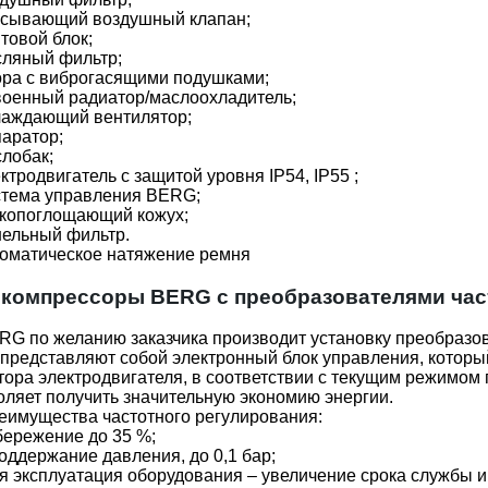
сывающий воздушный клапан;
товой блок;
ляный фильтр;
ра с виброгасящими подушками;
оенный радиатор/маслоохладитель;
аждающий вентилятор;
аратор;
лобак;
ктродвигатель с защитой уровня IP54, IP55 ;
тема управления BERG;
копоглощающий кожух;
ельный фильтр.
оматическое натяжение ремня
компрессоры BERG с преобразователями час
G по желанию заказчика производит установку преобразов
 представляют собой электронный блок управления, который
ора электродвигателя, в соответствии с текущим режимом
оляет получить значительную экономию энергии.
еимущества частотного регулирования:
ережение до 35 %;
оддержание давления, до 0,1 бар;
 эксплуатация оборудования – увеличение срока службы и