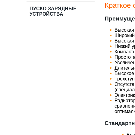
Краткое 
ПУСКО-ЗАРЯДНЫЕ
УСТРОЙСТВА
Преимуще
​Высокая
​Широкий
​Высокая
​Низкий 
​Компакт
​Простот
​Увелич
​Длитель
​Высокое
​Трехсту
​Отсутст
(специал
​Электри
​Радиато
сравнен
оптимал
Стандартн
Воз