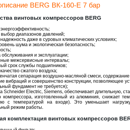
описание BERG ВК-160-Е 7 бар
ства винтовых компрессоров BERG
 энергоэффективность;
 выбор диапазонов давлений;
 надежность даже в суровых климатических условиях;
уровень шума и экологическая безопасность;
ность;
а обслуживания и эксплуатации;
енные межсервисные интервалы;
ный срок службы подшипников;
 качество сжатого воздуха;
пенчатая сепарация воздушно-масляной смеси, содержание
вие вибраций и совершенство конструкции, позволяющее 
ьный фундамент не требуется);
ка Schneider Electric, Siemens, обеспечивает длительную, с
р компрессора, изготовленный из алюминия, снижает тем
ию с температурой на входе). Это уменьшает нагрузк
ьный режим работы.
ая комплектация винтовых компрессоров BER
душный фильтр;