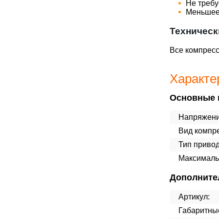
Не требу
Меньшее 
Техническ
Все компресс
Характе
Основные 
Напряжени
Вид компр
Тип привод
Максималь
Дополните
Артикул:
Габаритны