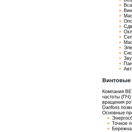
Вса
Вин
Мас
Опо
Сдв
Охл
Сеп
Мас
Эле
Сис
Зву
Пан
Авт
Винтовые 
Компания BER
частоты (ПЧ)
вращения рот
Danfoss позв
Основные пр
Энергосб
Точное п
Бережная