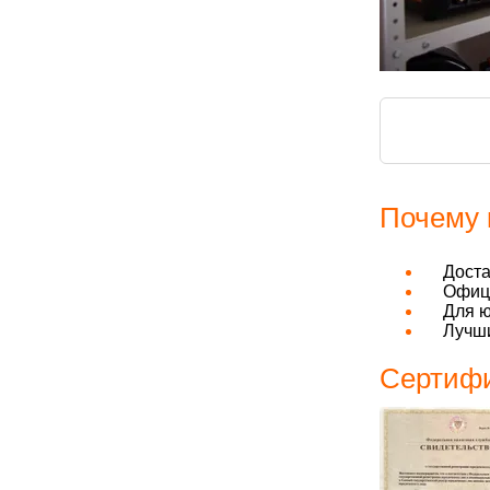
Почему 
Дост
Офици
Для ю
Лучши
Сертифи