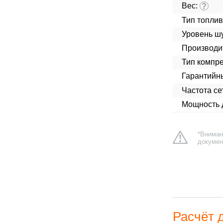
Вес:
?
Тип топлив
Уровень ш
Производит
Тип компре
Гарантийн
Частота сет
Мощность д
*Вниман
докумен
Расчёт 