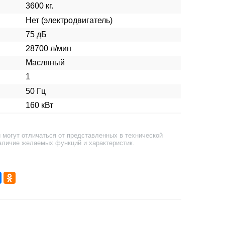
3600 кг.
Нет (электродвигатель)
75 дБ
28700 л/мин
Масляный
1
50 Гц
160 кВт
 могут отличаться от представленных в технической
аличие желаемых функций и характеристик.