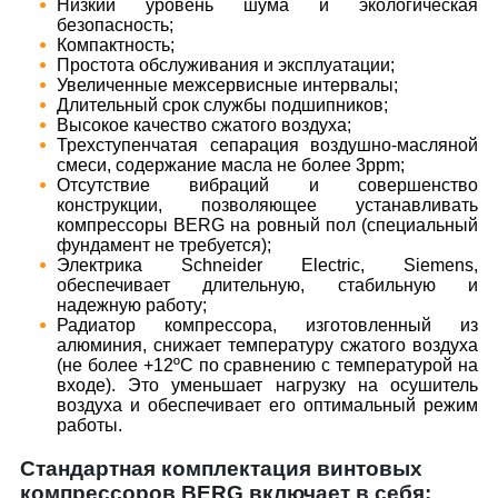
​Низкий уровень шума и экологическая
безопасность;
​Компактность;
​Простота обслуживания и эксплуатации;
​Увеличенные межсервисные интервалы;
​Длительный срок службы подшипников;
​Высокое качество сжатого воздуха;
​Трехступенчатая сепарация воздушно-масляной
смеси, содержание масла не более 3ppm;
​Отсутствие вибраций и совершенство
конструкции, позволяющее устанавливать
компрессоры BERG на ровный пол (специальный
фундамент не требуется);
​Электрика Schneider Electric, Siemens,
обеспечивает длительную, стабильную и
надежную работу;
​Радиатор компрессора, изготовленный из
алюминия, снижает температуру сжатого воздуха
(не более +12ºС по сравнению с температурой на
входе). Это уменьшает нагрузку на осушитель
воздуха и обеспечивает его оптимальный режим
работы.
Стандартная комплектация винтовых
компрессоров BERG включает в себя: