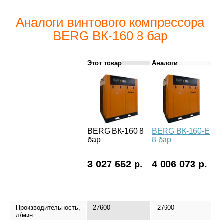
Аналоги винтового компрессора
BERG ВК-160 8 бар
Этот товар
Аналоги
BERG ВК-160 8
BERG ВК-160-Е
B
бар
8 бар
б
3 027 552 р.
4 006 073 р.
4
Производительность,
27600
27600
л/мин