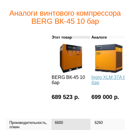
Аналоги винтового компрессора
BERG ВК-45 10 бар
Этот товар
Аналоги
BERG ВК-45 10
Ingro XLM 37A 8
I
бар
бар
8
689 523 р.
699 000 р.
Производительность,
6600
6260
л/мин