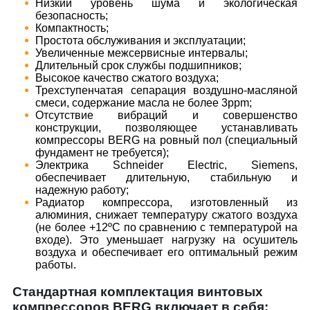
​Низкий уровень шума и экологическая
безопасность;
​Компактность;
​Простота обслуживания и эксплуатации;
​Увеличенные межсервисные интервалы;
​Длительный срок службы подшипников;
​Высокое качество сжатого воздуха;
​Трехступенчатая сепарация воздушно-масляной
смеси, содержание масла не более 3ppm;
​Отсутствие вибраций и совершенство
конструкции, позволяющее устанавливать
компрессоры BERG на ровный пол (специальный
фундамент не требуется);
​Электрика Schneider Electric, Siemens,
обеспечивает длительную, стабильную и
надежную работу;
​Радиатор компрессора, изготовленный из
алюминия, снижает температуру сжатого воздуха
(не более +12ºС по сравнению с температурой на
входе). Это уменьшает нагрузку на осушитель
воздуха и обеспечивает его оптимальный режим
работы.
Стандартная комплектация винтовых
компрессоров BERG включает в себя: