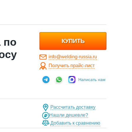
 по
КУПИТЬ
осу
info@welding-russia.ru
Получить прайс-лист
Написать нам
Рассчитать доставку
Нашли дешевле?
Добавить к сравнению