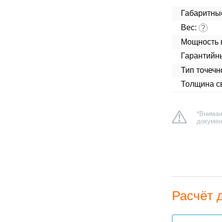
Габаритны
Вес:
?
Мощность 
Гарантийн
Тип точечн
Толщина св
*Вниман
докумен
Расчёт 