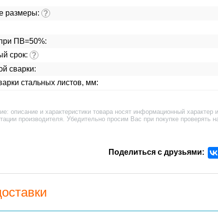
е размеры:
?
при ПВ=50%:
ый срок:
?
ой сварки:
арки стальных листов, мм:
ие: описание и характеристики товара носят информационный характер и
тации производителя. Убедительно просим Вас при покупке проверять н
Поделиться с друзьями:
доставки