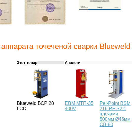
 аппарата точеченой сварки Bluewel
Этот товар
Аналоги
Blueweld ВСР 28
ЕВМ МТП-35,
Pei-Point BSM
LCD
400V
216 RF S2 с
плечами
500мм Ø45мм
CB-80