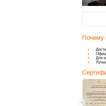
Почему 
Дост
Офици
Для ю
Лучши
Сертифи