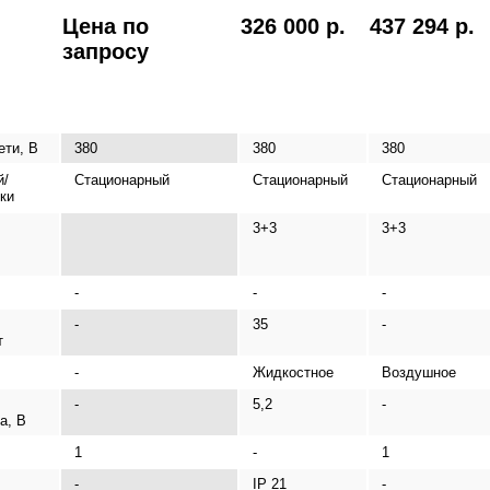
Цена по
326 000 р.
437 294 р.
запросу
ети, В
380
380
380
й/
Стационарный
Стационарный
Стационарный
ки
3+3
3+3
-
-
-
-
35
-
т
-
Жидкостное
Воздушное
-
5,2
-
а, В
1
-
1
-
IP 21
-