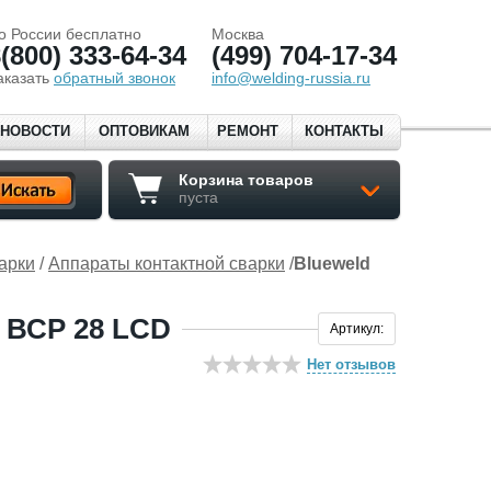
о России бесплатно
Москва
(800) 333-64-34
(499) 704-17-34
аказать
обратный звонок
info@welding-russia.ru
НОВОСТИ
ОПТОВИКАМ
РЕМОНТ
КОНТАКТЫ
Корзина товаров
пуста
арки
/
Аппараты контактной сварки
/
Blueweld
ВСР 28 LCD
Артикул:
Нет отзывов