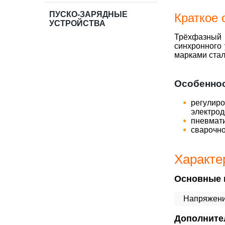
ПУСКО-ЗАРЯДНЫЕ
Краткое 
УСТРОЙСТВА
Трёхфазный 
синхронного
марками стал
​Особенно
регулиро
электрод
пневмат
сварочно
Характе
Основные 
Напряжени
Дополните