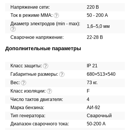
Напряжение сети:
220 В
Ток в режиме ММА:
50 - 200 А
?
Диаметр электродов (min - max):
1,6–5,0 мм
?
Сварочное напряжение:
22-28 В
Дополнительные параметры
Класс защиты:
IP 21
?
Габаритные размеры:
680×513×540
?
Вес:
73 кг.
?
Класс изоляции:
F
?
Число тактов двигателя:
4
Марка бензина:
АИ-92
Тип генератора:
Сварочный
Диапазон сварочного тока:
50-200 А