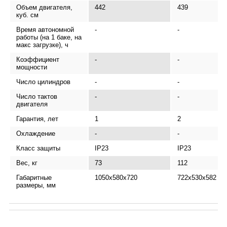
Объем двигателя,
442
439
куб. см
Время автономной
-
-
работы (на 1 баке, на
макс загрузке), ч
Коэффициент
-
-
мощности
Число цилиндров
-
-
Число тактов
-
-
двигателя
Гарантия, лет
1
2
Охлаждение
-
-
Класс защиты
IP23
IP23
Вес, кг
73
112
Габаритные
1050x580x720
722x530x582
размеры, мм