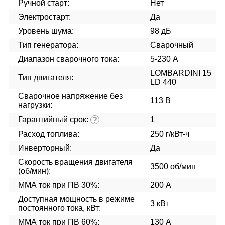
Ручной старт:
Нет
Электростарт:
Да
Уровень шума:
98 дБ
Тип генератора:
Сварочный
Диапазон сварочного тока:
5-230 А
LOMBARDINI 15
Тип двигателя:
LD 440
Сварочное напряжение без
113 В
нагрузки:
Гарантийный срок:
1
?
Расход топлива:
250 г/кВт-ч
Инверторный:
Да
Скорость вращения двигателя
3500 об/мин
(об/мин):
ММА ток при ПВ 30%:
200 А
Доступная мощность в режиме
3 кВт
постоянного тока, кВт:
ММА ток при ПВ 60%:
130 А