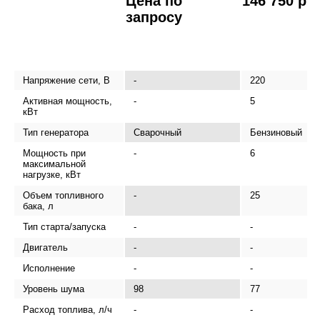
Цена по
146 750 р.
запросу
Напряжение сети, В
-
220
Активная мощность,
-
5
кВт
Тип генератора
Сварочный
Бензиновый
Мощность при
-
6
максимальной
нагрузке, кВт
Объем топливного
-
25
бака, л
Тип старта/запуска
-
-
Двигатель
-
-
Исполнение
-
-
Уровень шума
98
77
Расход топлива, л/ч
-
-