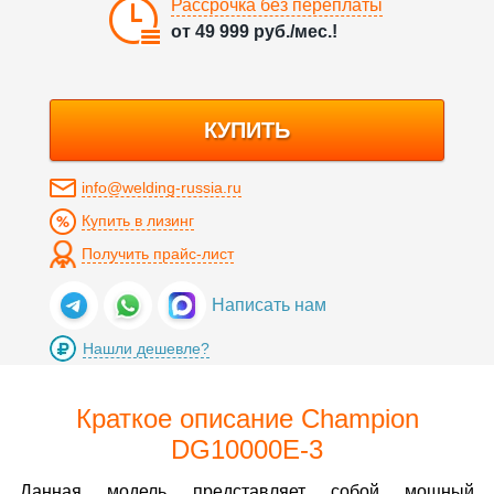
Рассрочка без переплаты
от
49 999
руб./мес.!
КУПИТЬ
info@welding-russia.ru
Купить в лизинг
Получить прайс-лист
Написать нам
Нашли дешевле?
Краткое описание Champion
DG10000E-3
Данная модель представляет собой мощный