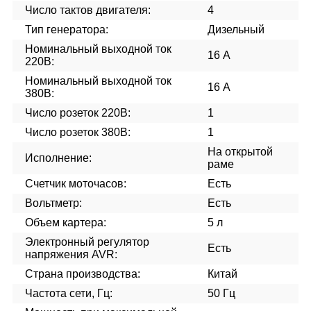
Число тактов двигателя:
4
Тип генератора:
Дизельный
Номинальный выходной ток
16 А
220В:
Номинальный выходной ток
16 А
380В:
Число розеток 220В:
1
Число розеток 380В:
1
На открытой
Исполнение:
раме
Счетчик моточасов:
Есть
Вольтметр:
Есть
Объем картера:
5 л
Электронный регулятор
Есть
напряжения AVR:
Страна производства:
Китай
Частота сети, Гц:
50 Гц