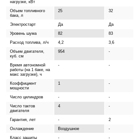
нагрузке, кВт
Объем топливного
25
32
бака, л
Электростарт
Да
Да
Уровень шума
82
83
Расход топлива, л/ч
4,2
3,6
Объем двигателя,
954
-
куб. см
Время автономной
-
-
работы (на 1 баке, на
макс загрузке), ч
Коэффициент
1
-
мощности
Число цилиндров
-
-
Число тактов
4
-
двигателя
Гарантия, лет
-
2
Охлаждение
Воздушное
-
Класс защиты
-
-