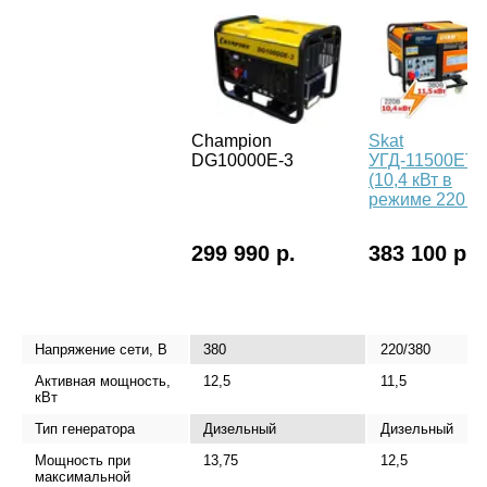
Champion
Skat
DG10000E-3
УГД-11500EТ
(10,4 кВт в
режиме 220 В)
299 990 р.
383 100 р.
Напряжение сети, В
380
220/380
Активная мощность,
12,5
11,5
кВт
Тип генератора
Дизельный
Дизельный
Мощность при
13,75
12,5
максимальной