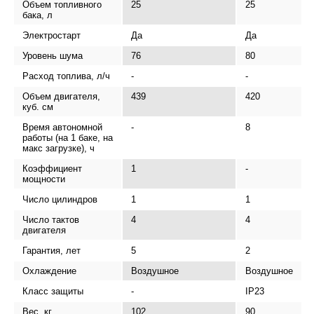
Объем топливного
25
25
бака, л
Электростарт
Да
Да
Уровень шума
76
80
Расход топлива, л/ч
-
-
Объем двигателя,
439
420
куб. см
Время автономной
-
8
работы (на 1 баке, на
макс загрузке), ч
Коэффициент
1
-
мощности
Число цилиндров
1
1
Число тактов
4
4
двигателя
Гарантия, лет
5
2
Охлаждение
Воздушное
Воздушное
Класс защиты
-
IP23
Вес, кг
102
90