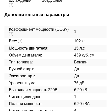
охлаждения:
Воздушное
?
Дополнительные параметры
Коэффициент мощности (COS?):
1
?
Вес:
102 кг.
?
Мощность двигателя:
15 л.с
Объем двигателя:
439 куб. см
Тип топлива:
Бензин
Ручной старт:
Да
Электростарт:
Да
Уровень шума:
76 дБ
Выходная мощность 220В:
6.20 кВт
Число цилиндров:
1
Полная мощность:
6.20 кВА
Число тактов двигателя:
4