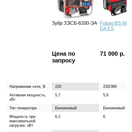
Зубр ЗЭСБ-6200-ЭА
Fubag BS 660
DA ES
Цена по
71 000 р.
запросу
Напряжение сети, В
220
220/380
Активная мощность,
5,7
5,6
кВт
Тип генератора
Бензиновый
Бензиновый
Мощность при
6,2
6
максимальной
нагрузке, кВт