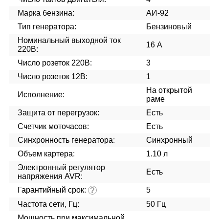
Марка бензина:
АИ-92
Тип генератора:
Бензиновый
Номинальный выходной ток
16 А
220В:
Число розеток 220В:
3
Число розеток 12В:
1
На открытой
Исполнение:
раме
Защита от перегрузок:
Есть
Счетчик моточасов:
Есть
Синхронность генератора:
Синхронный
Объем картера:
1.10 л
Электронный регулятор
Есть
напряжения AVR:
Гарантийный срок:
5
?
Частота сети, Гц:
50 Гц
Мощность при максимальной