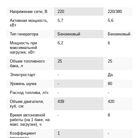
Напряжение сети, В
220
220/380
Активная мощность,
5,7
5,6
кВт
Тип генератора
Бензиновый
Бензиновый
Мощность при
6,2
6
максимальной
нагрузке, кВт
Объем топливного
25
25
бака, л
Электростарт
-
Да
Уровень шума
-
80
Расход топлива, л/ч
-
-
Объем двигателя,
439
420
куб. см
Время автономной
-
8
работы (на 1 баке, на
макс загрузке), ч
Коэффициент
1
-
мощности