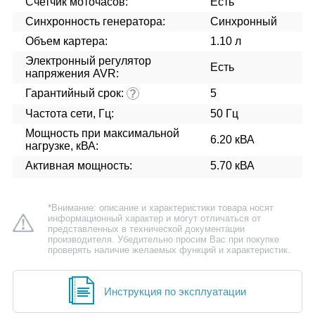
Счетчик моточасов:
Есть
Синхронность генератора:
Синхронный
Объем картера:
1.10 л
Электронный регулятор
Есть
напряжения AVR:
Гарантийный срок:
5
?
Частота сети, Гц:
50 Гц
Мощность при максимальной
6.20 кВА
нагрузке, кВА:
Активная мощность:
5.70 кВА
*Внимание: описание и характеристики товара носят
информационный характер и могут отличаться от
представленных в технической документации
производителя. Убедительно просим Вас при покупке
проверять наличие желаемых функций и характеристик.
Инструкция по эксплуатации