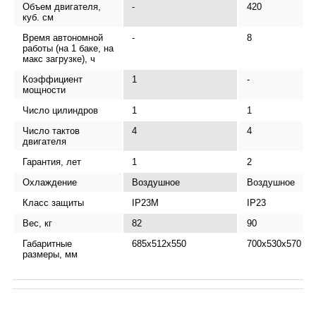
Объем двигателя,
-
420
куб. см
Время автономной
-
8
работы (на 1 баке, на
макс загрузке), ч
Коэффициент
1
-
мощности
Число цилиндров
1
1
Число тактов
4
4
двигателя
Гарантия, лет
1
2
Охлаждение
Воздушное
Воздушное
Класс защиты
IP23M
IP23
Вес, кг
82
90
Габаритные
685x512x550
700х530х570
размеры, мм