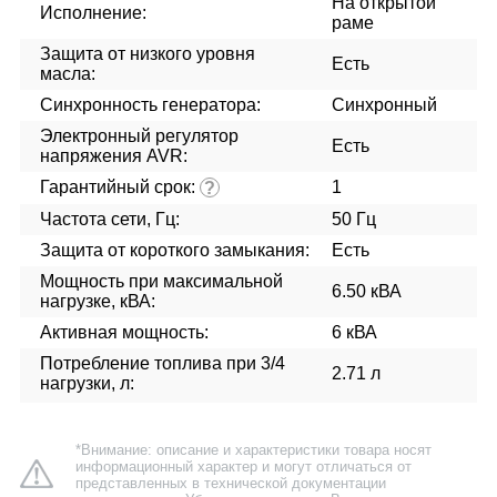
На открытой
Исполнение:
раме
Защита от низкого уровня
Есть
масла:
Синхронность генератора:
Синхронный
Электронный регулятор
Есть
напряжения AVR:
Гарантийный срок:
1
?
Частота сети, Гц:
50 Гц
Защита от короткого замыкания:
Есть
Мощность при максимальной
6.50 кВА
нагрузке, кВА:
Активная мощность:
6 кВА
Потребление топлива при 3/4
2.71 л
нагрузки, л:
*Внимание: описание и характеристики товара носят
информационный характер и могут отличаться от
представленных в технической документации