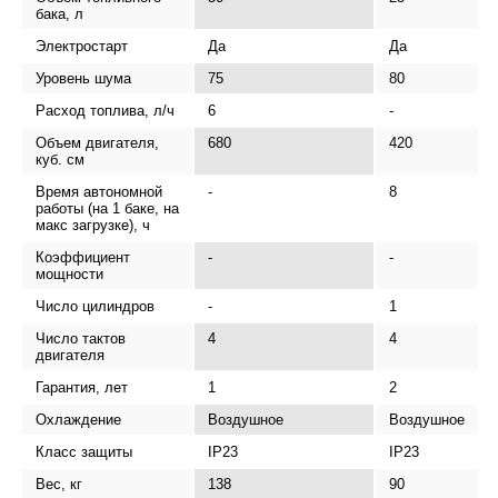
бака, л
Электростарт
Да
Да
Уровень шума
75
80
Расход топлива, л/ч
6
-
Объем двигателя,
680
420
куб. см
Время автономной
-
8
работы (на 1 баке, на
макс загрузке), ч
Коэффициент
-
-
мощности
Число цилиндров
-
1
Число тактов
4
4
двигателя
Гарантия, лет
1
2
Охлаждение
Воздушное
Воздушное
Класс защиты
IP23
IP23
Вес, кг
138
90