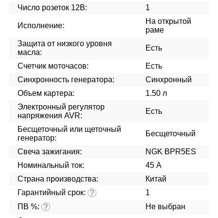
Число розеток 12В:
1
На открытой
Исполнение:
раме
Защита от низкого уровня
Есть
масла:
Счетчик моточасов:
Есть
Синхронность генератора:
Синхронный
Объем картера:
1.50 л
Электронный регулятор
Есть
напряжения AVR:
Бесщеточный или щеточный
Бесщеточный
генератор:
Свеча зажигания:
NGK BPR5ES
Номинальный ток:
45 А
Страна производства:
Китай
Гарантийный срок:
1
?
ПВ %:
Не выбран
?