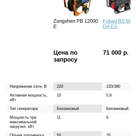
Zongshen PB 12000
Fubag BS 660
E
DA ES
Цена по
71 000 р.
запросу
Напряжение сети, В
220
220/380
Активная мощность,
10
5,6
кВт
Тип генератора
Бензиновый
Бензиновый
Мощность при
11
6
максимальной
нагрузке, кВт
Объем топливного
50
25