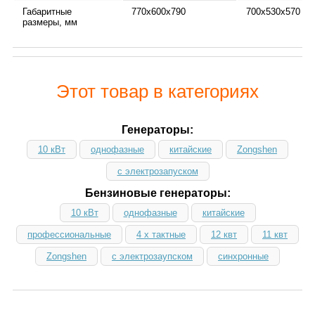
Габаритные
770х600х790
700х530х570
размеры, мм
Этот товар в категориях
Генераторы:
10 кВт
однофазные
китайские
Zongshen
с электрозапуском
Бензиновые генераторы:
10 кВт
однофазные
китайские
профессиональные
4 х тактные
12 квт
11 квт
Zongshen
с электрозаупском
синхронные