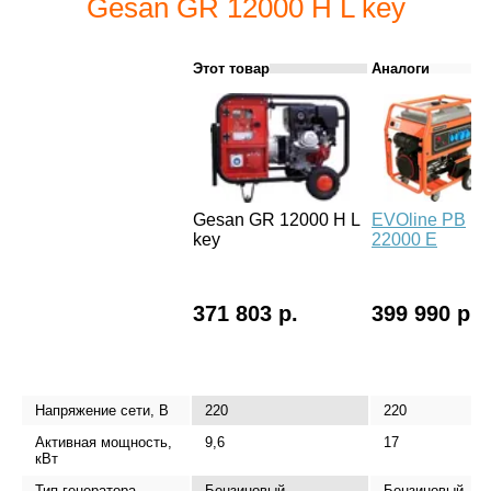
Gesan GR 12000 H L key
Этот товар
Аналоги
Gesan GR 12000 H L
EVOline PB
key
22000 E
371 803 р.
399 990 р.
Напряжение сети, В
220
220
Активная мощность,
9,6
17
кВт
Тип генератора
Бензиновый
Бензиновый