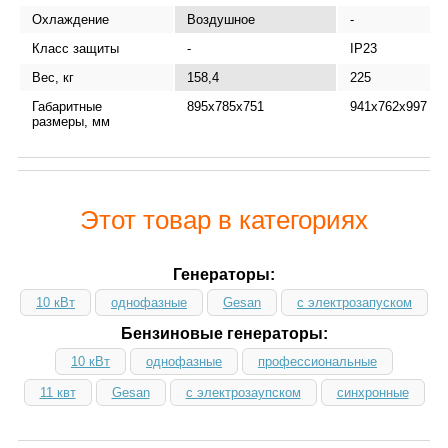
Охлаждение
Воздушное
-
Класс защиты
-
IP23
Вес, кг
158,4
225
Габаритные
895x785x751
941х762х997
размеры, мм
Этот товар в категориях
Генераторы:
10 кВт
однофазные
Gesan
с электрозапуском
Бензиновые генераторы:
10 кВт
однофазные
профессиональные
11 квт
Gesan
с электрозаупском
синхронные