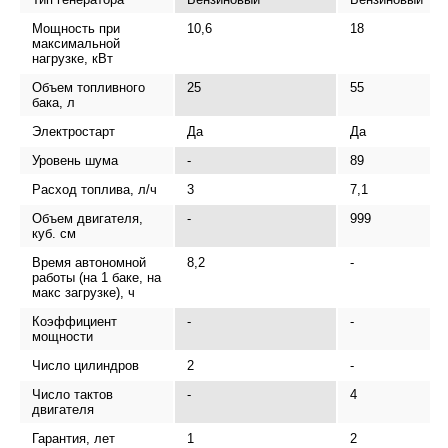
Мощность при
10,6
18
максимальной
нагрузке, кВт
Объем топливного
25
55
бака, л
Электростарт
Да
Да
Уровень шума
-
89
Расход топлива, л/ч
3
7,1
Объем двигателя,
-
999
куб. см
Время автономной
8,2
-
работы (на 1 баке, на
макс загрузке), ч
Коэффициент
-
-
мощности
Число цилиндров
2
-
Число тактов
-
4
двигателя
Гарантия, лет
1
2