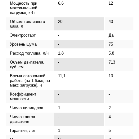
Мощность при
6,6
12
максимальной
нагрузке, кВт
Объем топливного
20
40
бака, л
Электростарт
-
Да
Уровень шума
-
75
Расход топлива, л/ч
1,8
5,8
Объем двигателя,
-
713
куб. см
Время автономной
11,1
10
работы (на 1 баке, на
макс загрузке), ч
Коэффициент
-
-
мощности
Число цилиндров
1
2
Число тактов
-
4
двигателя
Гарантия, лет
1
5