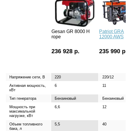
Gesan GR 8000 H
Patriot GRA
rope
12000 AWS
236 928 р.
235 990 р.
Напряжение сети, В
220
220/12
Активная мощность,
6
11
кВт
Тип генератора
Бензиновый
Бензиновый
Мощность при
6,6
12
максимальной
нагрузке, кВт
Объем топливного
5,5
40
бака, л