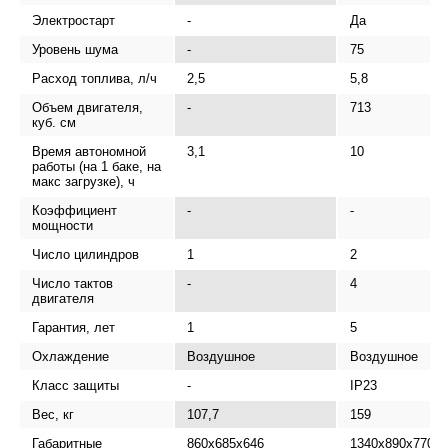
Электростарт
-
Да
Уровень шума
-
75
Расход топлива, л/ч
2,5
5,8
Объем двигателя,
-
713
куб. см
Время автономной
3,1
10
работы (на 1 баке, на
макс загрузке), ч
Коэффициент
-
-
мощности
Число цилиндров
1
2
Число тактов
-
4
двигателя
Гарантия, лет
1
5
Охлаждение
Воздушное
Воздушное
Класс защиты
-
IP23
Вес, кг
107,7
159
Габаритные
860x685x646
1340х890х770