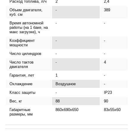
Расход топлива, л/ч
2
2,4
Объем двигателя,
-
389
куб. см
Время автономной
-
-
работы (на 1 баке, на
макс загрузке), ч
Коэффициент
-
-
мощности
Число цилиндров
-
-
Число тактов
-
4
двигателя
Гарантия, лет
1
-
Охлаждение
Воздушное
-
Класс защиты
-
IP23
Вес, кг
88
90
Габаритные
860х690х650
83х55х60
размеры, мм