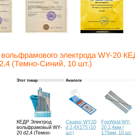
 вольфрамового электрода WY-20 К
2,4 (Темно-Синий, 10 шт.)
Этот товар
Аналоги
КЕДР Электрод
Сварог WY20
FoxWeld WY-
вольфрамовый WY-
d 2,4X175 (10
20 2,4мм /
20 d2,4 (Темно-
шт.)
175мм, 10 шт.