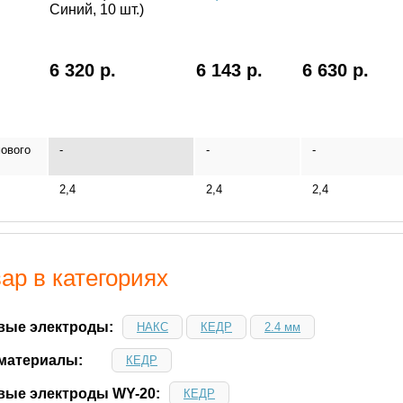
Синий, 10 шт.)
6 320 р.
6 143 р.
6 630 р.
ового
-
-
-
2,4
2,4
2,4
ар в категориях
ые электроды:
НАКС
КЕДР
2.4 мм
материалы:
КЕДР
ые электроды WY-20:
КЕДР