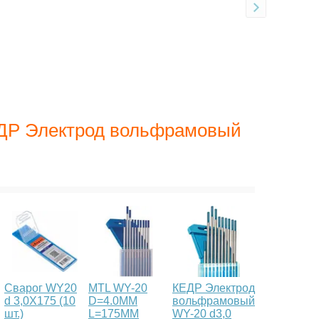
ЕДР Электрод вольфрамовый
Сварог WY20
MTL WY-20
КЕДР Электрод
d 3,0X175 (10
D=4.0MM
вольфрамовый
шт.)
L=175MM
WY-20 d3,0