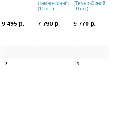
(тёмно-синий)
(Темно-Синий,
(10 шт.)
10 шт.)
9 495 р.
7 790 р.
9 770 р.
-
-
-
3
-
3