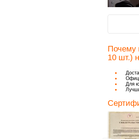
Почему 
10 шт.) 
Дост
Офици
Для ю
Лучши
Сертифи