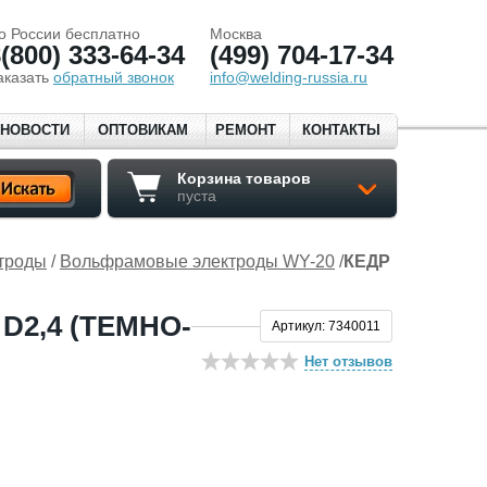
о России бесплатно
Москва
(800) 333-64-34
(499) 704-17-34
аказать
обратный звонок
info@welding-russia.ru
НОВОСТИ
ОПТОВИКАМ
РЕМОНТ
КОНТАКТЫ
Корзина товаров
пуста
троды
/
Вольфрамовые электроды WY-20
/
КЕДР
2,4 (ТЕМНО-
Артикул: 7340011
Нет отзывов