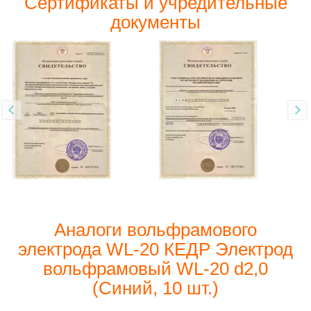
Сертификаты и учредительные
документы
Аналоги вольфрамового
электрода WL-20 КЕДР Электрод
вольфрамовый WL-20 d2,0
(Синий, 10 шт.)