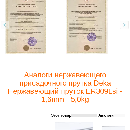
Аналоги нержавеющего
присадочного прутка Deka
Нержавеющий пруток ER309Lsi -
1,6mm - 5,0kg
Этот товар
Аналоги