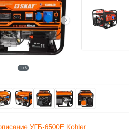
1 / 6
описание УГБ-6500E Kohler