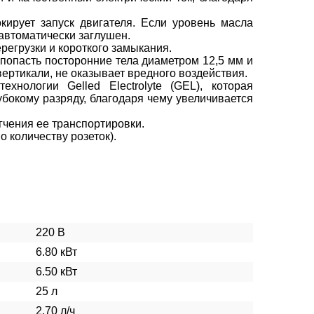
ирует запуск двигателя. Если уровень масла
 автоматически заглушен.
регрузки и короткого замыкания.
т попасть посторонние тела диаметром 12,5 мм и
вертикали, не оказывает вредного воздействия.
хнологии Gelled Electrolyte (GEL), которая
убокому разряду, благодаря чему увеличивается
гчения ее транспортировки.
о количеству розеток).
220 В
6.80 кВт
6.50 кВт
25 л
2.70 л/ч