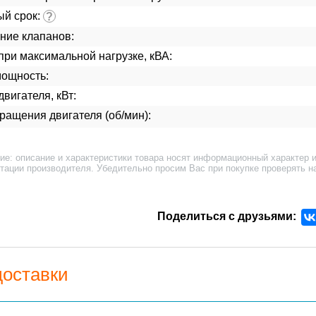
ый срок:
?
ние клапанов:
ри максимальной нагрузке, кВА:
мощность:
вигателя, кВт:
ращения двигателя (об/мин):
ие: описание и характеристики товара носят информационный характер и
тации производителя. Убедительно просим Вас при покупке проверять н
Поделиться с друзьями:
доставки