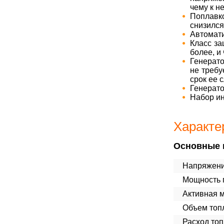
чему к н
Поплавк
снизился
Автомати
Класс за
более, и
Генерат
не требу
срок ее 
Генерато
Набор ин
Характе
Основные 
Напряжени
Мощность п
Активная 
Объем топл
Расход топ