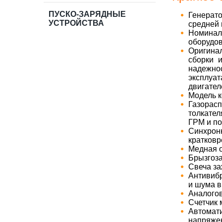
ПУСКО-ЗАРЯДНЫЕ
Генерат
УСТРОЙСТВА
средней
Номиналь
оборудов
Оригина
сборки 
надежно
эксплуа
двигател
Модель к
Газорас
толкател
ГРМ и по
Синхрон
кратковр
Медная о
Брызгоза
Свеча за
Антивиб
и шума в
Аналогов
Счетчик 
Автома
напряжен