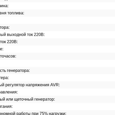
ина:
вня топлива:
тора:
ый выходной ток 220В:
ток 220В:
е:
точасов:
ть генератора:
тера:
ый регулятор напряжения AVR:
равления:
ый или щеточный генератор:
гания:
ономной работы при 75% нагрузки: