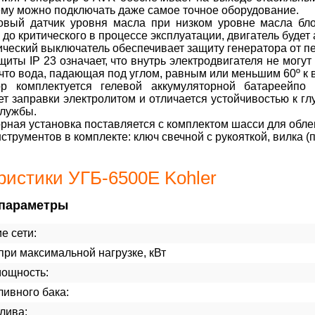
ему можно подключать даже самое точное оборудование.
овый датчик уровня масла при низком уровне масла блок
 до критического в процессе эксплуатации, двигатель будет
ческий выключатель обеспечивает защиту генератора от пе
щиты IP 23 означает, что внутрь электродвигателя не могу
 что вода, падающая под углом, равным или меньшим 60º к 
ор комплектуется гелевой аккумуляторной батареейпо те
ет заправки электролитом и отличается устойчивостью к гл
службы.
рная установка поставляется с комплектом шасси для обле
струментов в комплекте: ключ свечной с рукояткой, вилка (п
ристики УГБ-6500E Kohler
параметры
е сети:
ри максимальной нагрузке, кВт
мощность:
ивного бака:
лива: