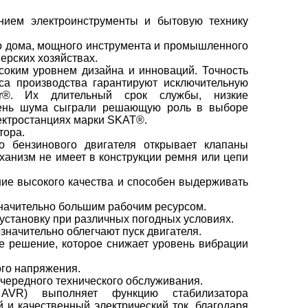
ием электроинструменты и бытовую технику
го дома, мощного инструмента и промышленного
ерских хозяйствах.
оким уровнем дизайна и инноваций. Точность
са производства гарантируют исключительную
er®. Их длительный срок службы, низкие
овень шума сыграли решающую роль в выборе
лектростанциях марки SKAT®.
тора.
о бензинового двигателя открывает клапаны
ханизм не имеет в конструкции ремня или цепи
ие высокого качества и способен выдерживать
значительно большим рабочим ресурсом.
становку при различных погодных условиях.
начительно облегчают пуск двигателя.
е решение, которое снижает уровень вибрации
ого напряжения.
очередного технического обслуживания.
 AVR) выполняет функцию стабилизатора
 и качественный электрический ток, благодаря