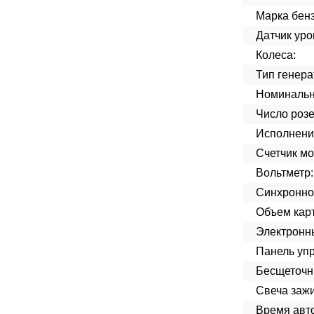
Марка бенз
Датчик уро
Колеса:
Тип генера
Номинальн
Число розе
Исполнени
Счетчик мо
Вольтметр:
Синхроннос
Объем кар
Электронн
Панель уп
Бесщеточн
Свеча зажи
Время авт