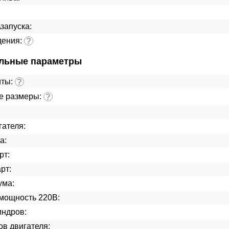
\запуска:
дения:
?
льные параметры
иты:
?
е размеры:
?
гателя:
а:
рт:
рт:
ума:
мощность 220В:
индров:
ов двигателя: