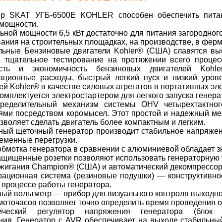
ор SKAT УГБ-6500Е KOHLER способен обеспечить питан
 мощности.
ной мощности 6,5 кВт достаточно для питания загородно
ания на строительных площадках, на производстве, в ферм
льные Бензиновые двигатели Kohler® (США) славятся выс
и тщательное тестирование на протяжении всего процес
сть и экономичность бензиновых двигателей Kohl
тационные расходы, быстрый легкий пуск и низкий ур
ей Kohler® в качестве силовых агрегатов в портативных э
омплектуется электростартером для легкого запуска генера
пределительный механизм системы OHV четырехтактног
ями посредством коромысел. Этот простой и надежный ме
зволяет сделать двигатель более компактным и легким.
ный щеточный генератор производит стабильное напряжен
еменные перегрузки.
бмотка генератора в сравнении с алюминиевой обладает 
щищенные розетки позволяют использовать генераторную у
жигания Champion® (США) и автоматический декомпрессорз
рационная система (резиновые подушки) — конструктивно
 процессе работы генератора.
ый вольтметр — прибор для визуального контроля выходн
моточасов позволяет точно определить время проведения 
тический регулятор напряжения генератора (блок
ия. Генератор с AVR обеспечивает на выходе стабильный