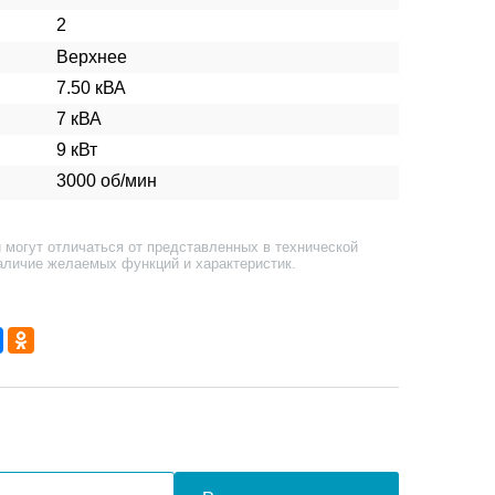
2
Верхнее
7.50 кВА
7 кВА
9 кВт
3000 об/мин
 могут отличаться от представленных в технической
аличие желаемых функций и характеристик.