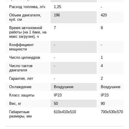
Расход топлива, л/ч
1,25
-
Объем двигателя,
196
420
куб. см
Время автономной
7
8
работы (на 1 баке, на
макс загрузке), ч
Коэффициент
-
-
мощности
Число цилиндров
-
1
Число тактов
-
4
двигателя
Гарантия, лет
-
2
Охлаждение
Воздушное
Воздушное
Класс защиты
IP23
IP23
Вес, кг
50
90
Габаритные
610x410x510
700х530х570
размеры, мм