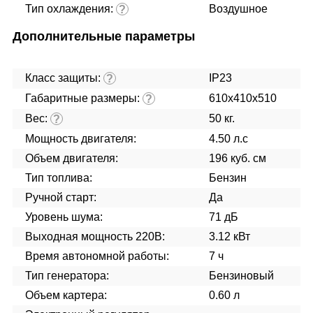
Тип охлаждения:
Воздушное
?
Дополнительные параметры
Класс защиты:
IP23
?
Габаритные размеры:
610x410x510
?
Вес:
50 кг.
?
Мощность двигателя:
4.50 л.с
Объем двигателя:
196 куб. см
Тип топлива:
Бензин
Ручной старт:
Да
Уровень шума:
71 дБ
Выходная мощность 220В:
3.12 кВт
Время автономной работы:
7 ч
Тип генератора:
Бензиновый
Объем картера:
0.60 л