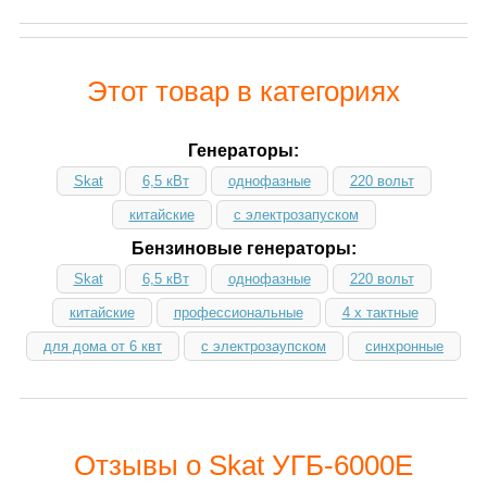
Этот товар в категориях
Генераторы:
Skat
6,5 кВт
однофазные
220 вольт
китайские
с электрозапуском
Бензиновые генераторы:
Skat
6,5 кВт
однофазные
220 вольт
китайские
профессиональные
4 х тактные
для дома от 6 квт
с электрозаупском
синхронные
Отзывы о Skat УГБ-6000Е