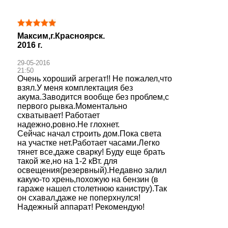
Максим,г.Красноярск.
2016 г.
29-05-2016
21:50
Очень хороший агрегат!! Не пожалел,что
взял.У меня комплектация без
акума.Заводится вообще без проблем,с
первого рывка.Моментально
схватывает! Работает
надежно,ровно.Не глохнет.
Сейчас начал строить дом.Пока света
на участке нет.Работает часами.Легко
тянет все,даже сварку! Буду еще брать
такой же,но на 1-2 кВт. для
освещения(резервный).Недавно залил
какую-то хрень,похожую на бензин (в
гараже нашел столетнюю канистру).Так
он схавал,даже не поперхнулся!
Надежный аппарат! Рекомендую!