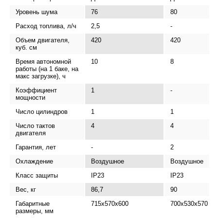
Уровень шума
76
80
Расход топлива, л/ч
2,5
-
Объем двигателя,
420
420
куб. см
Время автономной
10
8
работы (на 1 баке, на
макс загрузке), ч
Коэффициент
1
-
мощности
Число цилиндров
1
1
Число тактов
4
4
двигателя
Гарантия, лет
-
2
Охлаждение
Воздушное
Воздушное
Класс защиты
IP23
IP23
Вес, кг
86,7
90
Габаритные
715х570х600
700х530х570
размеры, мм