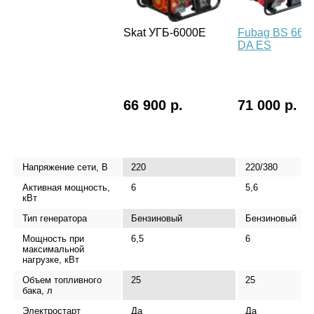
Skat УГБ-6000Е
Fubag BS 660
DA ES
66 900 р.
71 000 р.
Напряжение сети, В
220
220/380
Активная мощность,
6
5,6
кВт
Тип генератора
Бензиновый
Бензиновый
Мощность при
6,5
6
максимальной
нагрузке, кВт
Объем топливного
25
25
бака, л
Электростарт
Да
Да