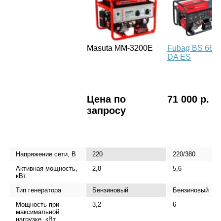
Masuta MM-3200E
Fubag BS 660
DA ES
Цена по
71 000 р.
запросу
Напряжение сети, В
220
220/380
Активная мощность,
2,8
5,6
кВт
Тип генератора
Бензиновый
Бензиновый
Мощность при
3,2
6
максимальной
нагрузке, кВт