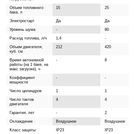
Объем топливного
15
25
бака, л
Электростарт
Да
Да
Уровень шума
-
80
Расход топлива, л/ч
1,4
-
Объем двигателя,
212
420
куб. см
Время автономной
-
8
работы (на 1 баке, на
макс загрузке), ч
Коэффициент
-
-
мощности
Число цилиндров
1
1
Число тактов
4
4
двигателя
Гарантия, лет
-
2
Охлаждение
Воздушное
Воздушное
Класс защиты
IP23
IP23