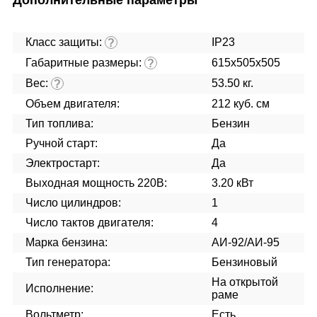
Дополнительные параметры
Класс защиты:
IP23
?
Габаритные размеры:
615x505x505
?
Вес:
53.50 кг.
?
Объем двигателя:
212 куб. см
Тип топлива:
Бензин
Ручной старт:
Да
Электростарт:
Да
Выходная мощность 220В:
3.20 кВт
Число цилиндров:
1
Число тактов двигателя:
4
Марка бензина:
АИ-92/АИ-95
Тип генератора:
Бензиновый
На открытой
Исполнение:
раме
Вольтметр:
Есть