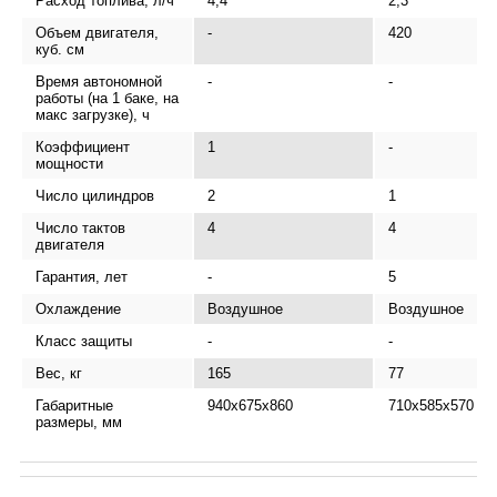
Расход топлива, л/ч
4,4
2,3
Объем двигателя,
-
420
куб. см
Время автономной
-
-
работы (на 1 баке, на
макс загрузке), ч
Коэффициент
1
-
мощности
Число цилиндров
2
1
Число тактов
4
4
двигателя
Гарантия, лет
-
5
Охлаждение
Воздушное
Воздушное
Класс защиты
-
-
Вес, кг
165
77
Габаритные
940x675x860
710x585x570
размеры, мм