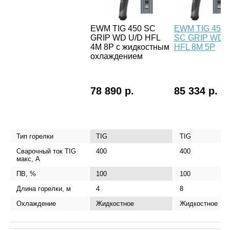
EWM TIG 450 SC
EWM TIG 450
GRIP WD U/D HFL
SC GRIP WD
4M 8P c жидкостным
HFL 8M 5P
охлаждением
78 890 р.
85 334 р.
Тип горелки
TIG
TIG
Сварочный ток TIG
400
400
макс, А
ПВ, %
100
100
Длина горелки, м
4
8
Охлаждение
Жидкостное
Жидкостное