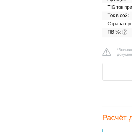
TIG ток пр
Ток в co2:
Страна про
ПВ %:
?
*Вниман
докумен
Расчёт 