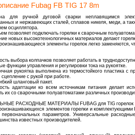
описание Fubag FB TIG 17 8m
енa для ручной дуговой сварки неплавящимся элек
анных и нержавеющих сталей, сплавов никеля, меди, а та
ием осциллятора.
ем позволяет подключать горелки к сварочным полуавтома
ие новых высокотехнологичных материалов делают горелк
роизнашивающиеся элементы горелок легко заменяются, чт
сть выбора колпачков позволяет работать в труднодоступн
е функции управления и регулировки тока на рукоятке.
ичная рукоятка выполнена из термостойкого пластика с 
 сцепление с рукой при работе.
гибкий шланговый пакет.
ость адаптации ко всем источникам питания делает исп
ь их со сварочными полуавтоматами различных производи
НЫЕ РАСХОДНЫЕ МАТЕРИАЛЫ FUBAG для TIG горелок
роизнашивающихся элементов горелки и комплектующими 
 первоначальных параметров. Универсальные расходн
шинства известных производителей.