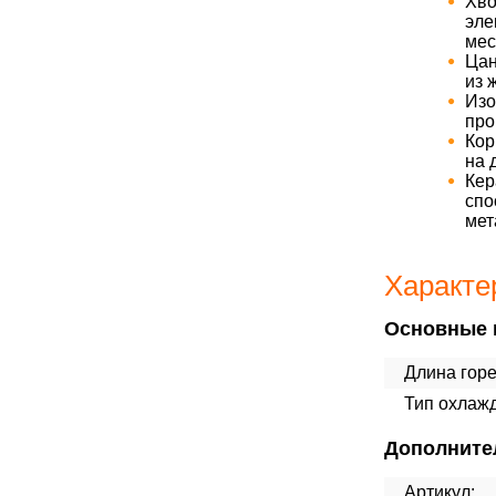
Хво
эле
мес
Ца
из 
Изо
про
Кор
на 
Кер
спо
мет
Характе
Основные 
Длина горе
Тип охлаж
Дополните
Артикул: