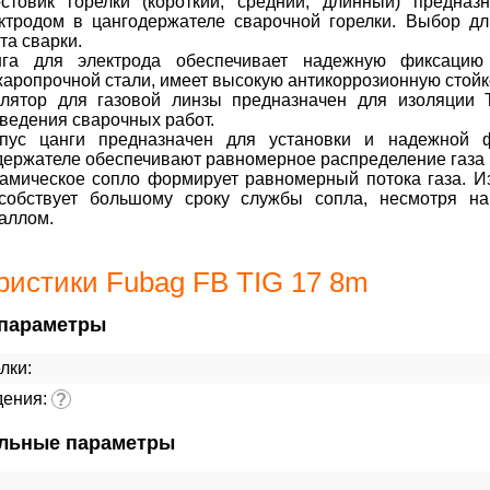
стовик горелки (короткий, средний, длинный) предн
ктродом в цангодержателе сварочной горелки. Выбор дл
та сварки.
нга для электрода обеспечивает надежную фиксацию
жаропрочной стали, имеет высокую антикоррозионную стойк
лятор для газовой линзы предназначен для изоляции T
ведения сварочных работ.
пус цанги предназначен для установки и надежной ф
держателе обеспечивают равномерное распределение газа
амическое сопло формирует равномерный потока газа. Из
собствует большому сроку службы сопла, несмотря н
аллом.
ристики Fubag FB TIG 17 8m
параметры
лки:
дения:
?
льные параметры