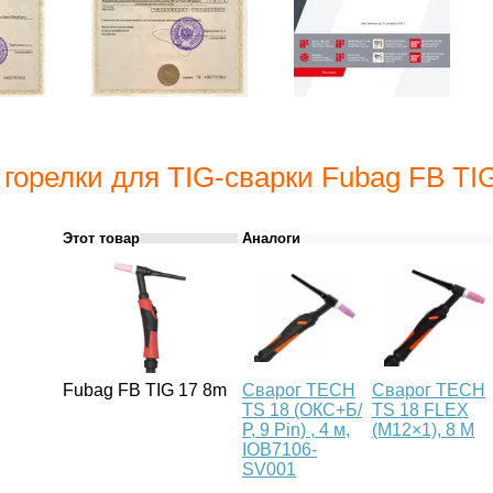
 горелки для TIG-сварки Fubag FB TI
Этот товар
Аналоги
Fubag FB TIG 17 8m
Сварог TECH
Сварог TECH
TS 18 (ОКС+Б/
TS 18 FLEX
Р, 9 Pin) , 4 м,
(М12×1), 8 М
IOB7106-
SV001