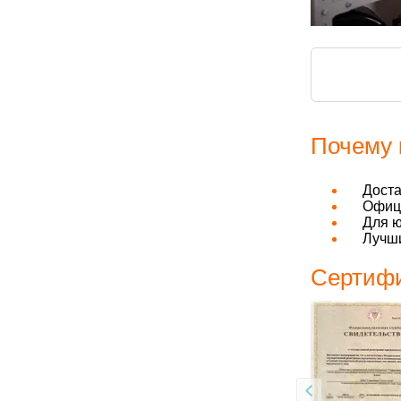
Почему 
Дост
Офици
Для ю
Лучши
Сертифи