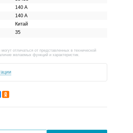
140 А
140 А
Китай
35
 могут отличаться от представленных в технической
аличие желаемых функций и характеристик.
тации