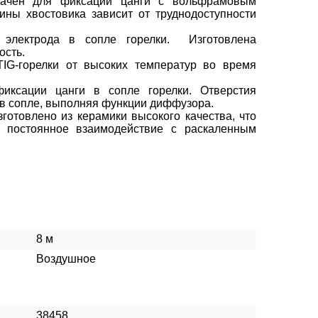
азначен для фиксации цанги с вольфрамовым
ины хвостовика зависит от труднодоступности
 электрода в сопле горелки. Изготовлена
ость.
IG-горелки от высоких температур во время
иксации цанги в сопле горелки. Отверстия
 в сопле, выполняя функции диффузора.
готовлено из керамики высокого качества, что
а постоянное взаимодействие с раскаленным
8 м
Воздушное
38458