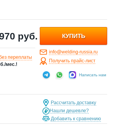
 970
руб.
КУПИТЬ
info@welding-russia.ru
без переплаты
Получить прайс-лист
б./мес.!
Написать нам
Рассчитать доставку
Нашли дешевле?
Добавить к сравнению