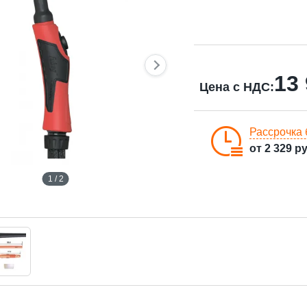
13
Цена с НДС:
Рассрочка 
от
2 329
ру
1 / 2