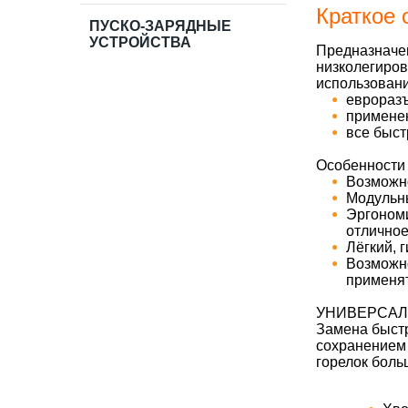
Краткое 
ПУСКО-ЗАРЯДНЫЕ
УСТРОЙСТВА
Предназнач
низколегиров
использован
евроразъ
применен
все быст
Особенности
Возможно
Модульны
Эргоном
отличное
Лёгкий, 
Возможн
применят
УНИВЕРСАЛЬ
Замена быст
сохранением
горелок боль