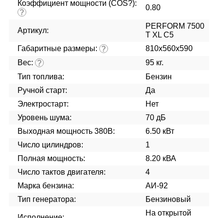
Коэффициент мощности (COS?):
0.80
?
PERFORM 7500
Артикул:
T XL C5
Габаритные размеры:
810x560x590
?
Вес:
95 кг.
?
Тип топлива:
Бензин
Ручной старт:
Да
Электростарт:
Нет
Уровень шума:
70 дБ
Выходная мощность 380В:
6.50 кВт
Число цилиндров:
1
Полная мощность:
8.20 кВА
Число тактов двигателя:
4
Марка бензина:
АИ-92
Тип генератора:
Бензиновый
На открытой
Исполнение: