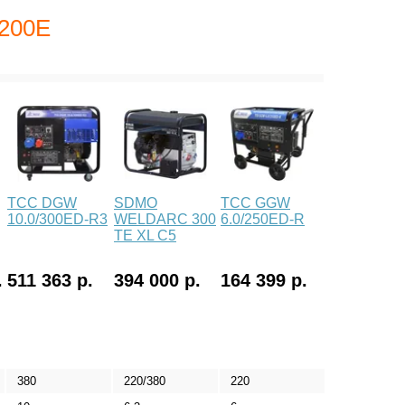
 200E
ТСС DGW
SDMO
ТСС GGW
10.0/300ED-R3
WELDARC 300
6.0/250ED-R
TE XL C5
.
511 363 р.
394 000 р.
164 399 р.
380
220/380
220