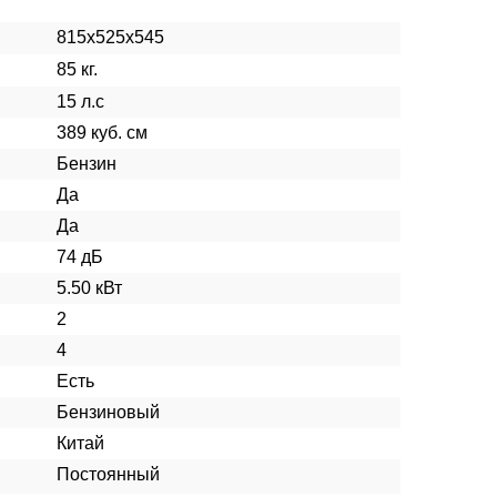
815х525х545
85 кг.
15 л.с
389 куб. см
Бензин
Да
Да
74 дБ
5.50 кВт
2
4
Есть
Бензиновый
Китай
Постоянный