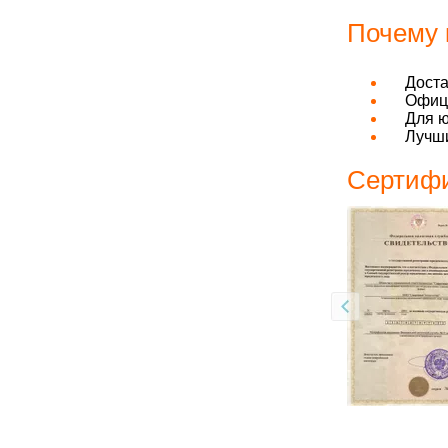
Почему 
Дост
Офици
Для ю
Лучши
Сертифи