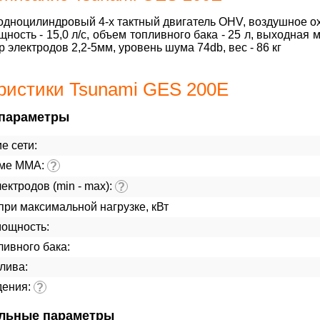
дноцилиндровый 4-х тактный двигатель OHV, воздушное охл
щность - 15,0 л/с, объем топливного бака - 25 л, выходная мо
 электродов 2,2-5мм, уровень шума 74db, вес - 86 кг
ристики Tsunami GES 200E
параметры
е сети:
име ММА:
?
ектродов (min - max):
?
ри максимальной нагрузке, кВт
мощность:
ивного бака:
лива:
дения:
?
льные параметры