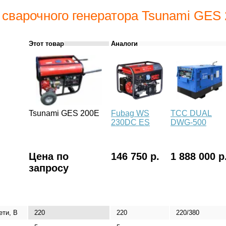
 сварочного генератора Tsunami GES
Этот товар
Аналоги
Tsunami GES 200E
Fubag WS
ТСС DUAL
230DC ES
DWG-500
Цена по
146 750 р.
1 888 000 р
запросу
ети, В
220
220
220/380