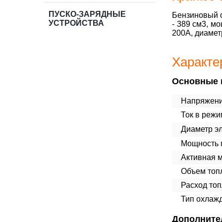
ПУСКО-ЗАРЯДНЫЕ
Бензиновый о
УСТРОЙСТВА
- 389 см3, мо
200А, диаметр
Характе
Основные 
Напряжени
Ток в реж
Диаметр эл
Мощность п
Активная 
Объем топл
Расход топ
Тип охлаж
Дополните