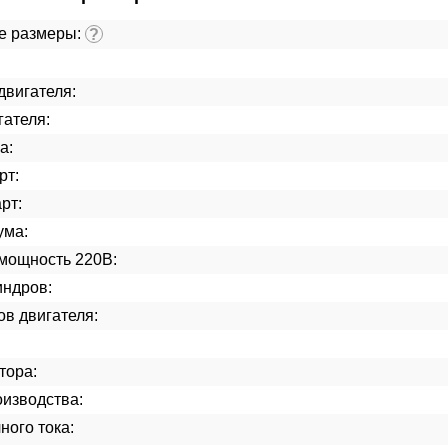
е размеры:
?
двигателя:
гателя:
а:
рт:
рт:
ума:
мощность 220В:
индров:
ов двигателя:
тора:
изводства:
ного тока: