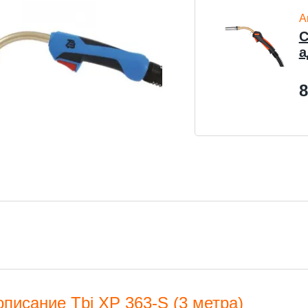
А
С
а
8
описание Tbi XP 363-S (3 метра)