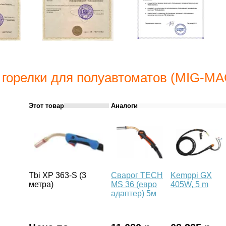
 горелки для полуавтоматов (MIG-MAG
Этот товар
Аналоги
Tbi XP 363-S (3
Сварог TECH
Kemppi GX
метра)
MS 36 (евро
405W, 5 m
адаптер) 5м