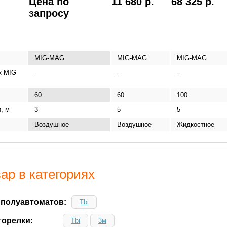
Цена по
11 680 р.
68 325 р.
запросу
MIG-MAG
MIG-MAG
MIG-MAG
к MIG
-
-
-
60
60
100
, м
3
5
5
Воздушное
Воздушное
Жидкостное
ар в категориях
 полуавтоматов:
Tbi
горелки:
Tbi
3м