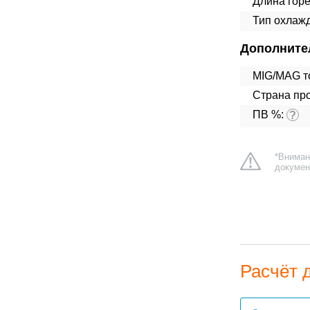
Длина горе
Тип охлаж
Дополните
MIG/MAG т
Страна про
ПВ %:
?
*Вниман
докумен
Расчёт 