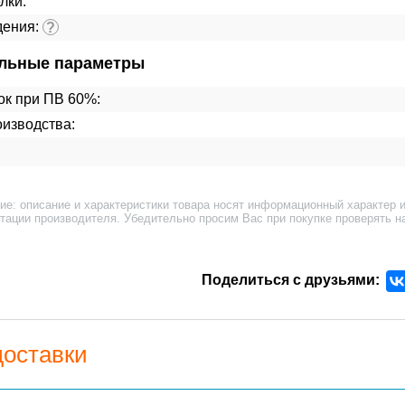
лки:
дения:
?
льные параметры
ок при ПВ 60%:
изводства:
ие: описание и характеристики товара носят информационный характер и
тации производителя. Убедительно просим Вас при покупке проверять н
Поделиться с друзьями:
доставки