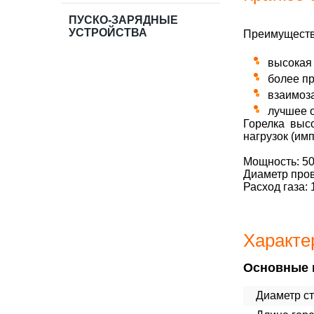
ПУСКО-ЗАРЯДНЫЕ
УСТРОЙСТВА
Преимуществ
высокая 
более п
взаимоз
лучшее о
Горелка высо
нагрузок (имп
Мощность: 50
Диаметр пров
Расход газа: 
Характер
Основные 
Диаметр ст