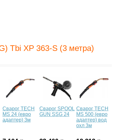
) Tbi XP 363-S (3 метра)
Сварог TECH
Сварог SPOOL
Сварог TECH
MS 24 (евро
GUN SSG 24
MS 500 (евро
адаптер) 3м
адаптер) вод
охл 3м