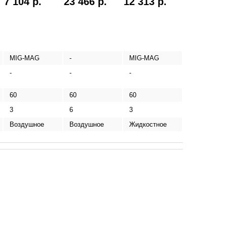
7 104 р.
23 466 р.
12 313 р.
MIG-MAG
-
MIG-MAG
-
-
-
60
60
60
3
6
3
Воздушное
Воздушное
Жидкостное