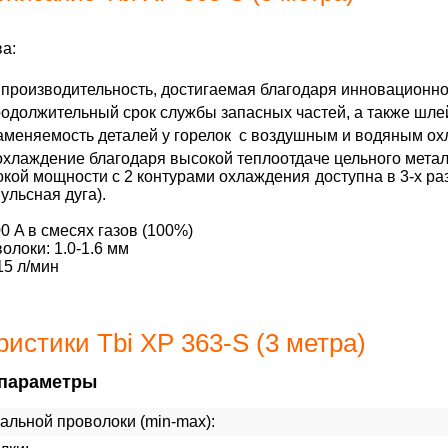
а:
производительность, достигаемая благодаря инновационно
родолжительный срок службы запасных частей, а также шл
аменяемость деталей у горелок с воздушным и водяным о
хлаждение благодаря высокой теплоотдаче цельного метал
кой мощности с 2 контурами охлаждения доступна в 3-х р
ульсная дуга).
0 A в смесях газов (100%)
олоки: 1.0-1.6 мм
15 л/мин
истики Tbi XP 363-S (3 метра)
параметры
альной проволоки (min-max):