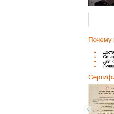
Почему 
Дост
Офици
Для ю
Лучши
Сертифи