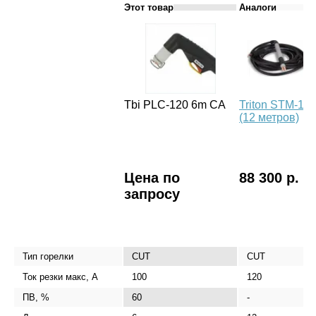
Этот товар
Аналоги
Tbi PLC-120 6m CA
Triton STM-12
(12 метров)
Цена по
88 300 р.
запросу
Тип горелки
CUT
CUT
Ток резки макс, А
100
120
ПВ, %
60
-