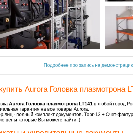
Подробнее про запись на демонстраци
купить Aurora Головка плазмотрона L
авка
Aurora Головка плазмотрона LT141
в любой город Ро
альная гарантия на все товары Aurora.
р.лиц - полный комплект документов. Торг-12 + Счет-факту
е цены которые Вы можете найти :)
каты и учредительные документы