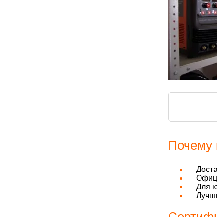
Почему 
Дост
Офици
Для ю
Лучши
Сертифи