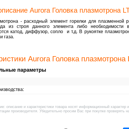
описание Aurora Головка плазмотрона L
змотрона - расходный элемент горелки для плазменной 
ода из строя данного элемента либо необходимости 
тся катод, диффузор, сопло и т.д. В рукоятке плазмотр
и газа.
ристики Aurora Головка плазмотрона 
льные параметры
изводства:
ие: описание и характеристики товара носят информационный характер и
тации производителя. Убедительно просим Вас при покупке проверять н