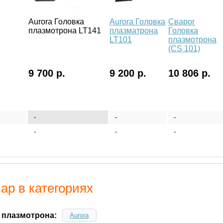
Aurora Головка
Aurora Головка
Сварог
плазмотрона LT141
плазматрона
Головка
LT101
плазмотрона
(CS 101)
9 700 р.
9 200 р.
10 806 р.
-
-
-
-
-
-
ар в категориях
 плазмотрона:
Aurora