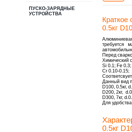
ПУСКО-ЗАРЯДНЫЕ
УСТРОЙСТВА
Краткое 
0.5кг D1
Алюминиевая
требуется м
автомобильно
Перед сварко
Химический с
Si 0.1; Fe 0.3
Cr 0.10-0.15; 
Соответсвует
Данный вид п
D100, 0.5кг, 
D200, 2кг, d.
D300, 7кг, d.
Для удобства
Характе
0.5кг D1