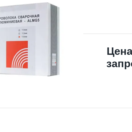
Цена
запр