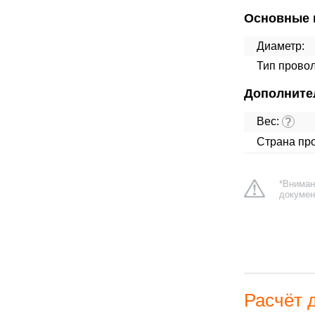
Основные 
Диаметр:
Тип провол
Дополните
Вес:
?
Страна про
*Вниман
докумен
Расчёт 