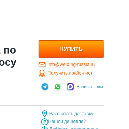
 по
КУПИТЬ
осу
info@welding-russia.ru
Получить прайс-лист
Написать нам
Рассчитать доставку
Нашли дешевле?