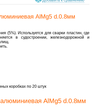
Добавить к сравнению
алюминиевая AlMg5 d.0.8мм
 (5%). Используется для сварки пластин, где
еняется в судостроении, железнодорожной и
илищ.
ить.
нных коробках по 20 штук
 алюминиевая AlMg5 d.0.8мм