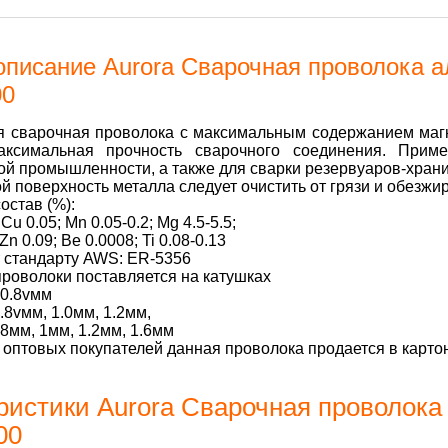
описание Aurora Сварочная проволока 
00
 сварочная проволока с максимальным содержанием магния
аксимальная прочность сварочного соединения. Прим
й промышленности, а также для сварки резервуаров-хран
й поверхность металла следует очистить от грязи и обезжир
остав (%):
; Cu 0.05; Mn 0.05-0.2; Mg 4.5-5.5;
Zn 0.09; Be 0.0008; Ti 0.08-0.13
 стандарту AWS: ER-5356
роволоки поставляется на катушках
d.0.8vмм
0.8vмм, 1.0мм, 1.2мм,
0.8мм, 1мм, 1.2мм, 1.6мм
 оптовых покупателей данная проволока продается в карто
ристики Aurora Сварочная проволока
00