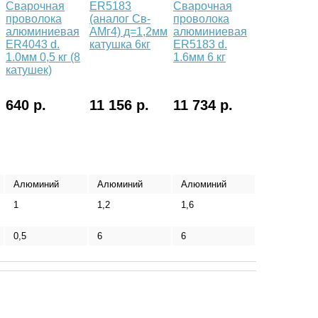
Сварочная
ER5183
Сварочная
проволока
(аналог Св-
проволока
алюминиевая
АМг4) д=1,2мм
алюминиевая
ER4043 d.
катушка 6кг
ER5183 d.
1.0мм 0,5 кг (8
1.6мм 6 кг
катушек)
640 р.
11 156 р.
11 734 р.
Алюминий
Алюминий
Алюминий
1
1,2
1,6
0,5
6
6