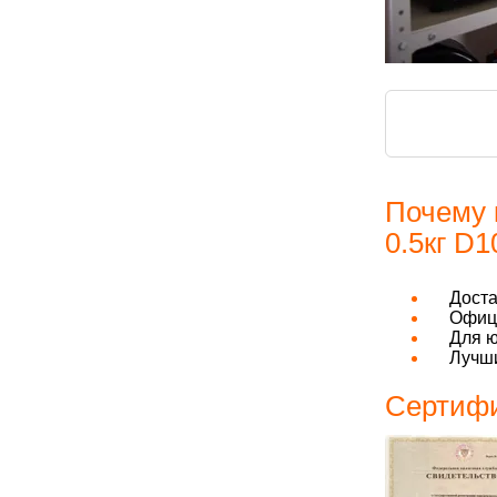
Почему 
0.5кг D
Дост
Офици
Для ю
Лучши
Сертифи