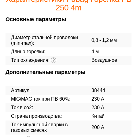
250 4m
Основные параметры
Диаметр стальной проволоки
0,8 - 1,2 мм
(min-max):
Длина горелки:
4 м
Тип охлаждения:
Воздушное
?
Дополнительные параметры
Артикул:
38444
MIG/MAG ток при ПВ 60%:
230 А
Ток в co2:
230 А
Страна производства:
Китай
Ток импульсной сварки в
200 А
газовых смесях