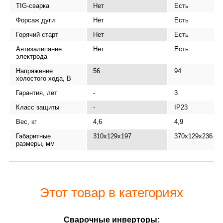
TIG-сварка
Нет
Есть
Форсаж дуги
Нет
Есть
Горячий старт
Нет
Есть
Антизалипание
Нет
Есть
электрода
Напряжение
56
94
холостого хода, В
Гарантия, лет
-
3
Класс защиты
-
IP23
Вес, кг
4,6
4,9
Габаритные
310х129х197
370x129x236
размеры, мм
Этот товар в категориях
Сварочные инверторы: