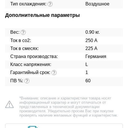
Тип охлаждения:
Воздушное
?
Дополнительные параметры
Вес:
0.90 кг.
?
Ток в co2:
250 А
Ток в смесях:
225 А
Страна производства:
Германия
Класс напряжения:
L
Гарантийный срок:
1
?
ПВ %:
60
?
*Внимание: описание и характеристики товара носят
информационный характер и могут отличаться от
представленных в технической документации
производителя. Убедительно просим Вас при покупке
проверять наличие желаемых функций и характеристик.