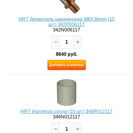
HRT Держатель наконечника М8X38mm (10
шт.) 342P006117
342N006117
8640 руб.
Добавить в корзину
HRT Изолятор сопла (10 шт.) 346P012117
346N012117