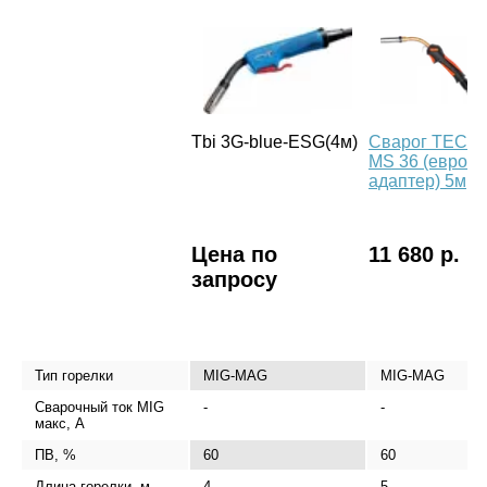
Tbi 3G-blue-ESG(4м)
Сварог TECH
MS 36 (евро
адаптер) 5м
Цена по
11 680 р.
запросу
Тип горелки
MIG-MAG
MIG-MAG
Сварочный ток MIG
-
-
макс, А
ПВ, %
60
60
Длина горелки, м
4
5