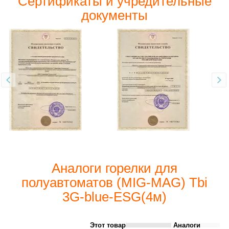
Сертификаты и учредительные
документы
Аналоги горелки для
полуавтоматов (MIG-MAG) Tbi
3G-blue-ESG(4м)
Этот товар
Аналоги