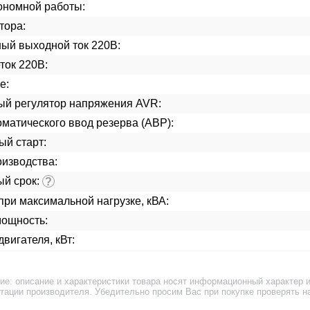
ономной работы:
тора:
ый выходной ток 220В:
ток 220В:
е:
ый регулятор напряжения AVR:
матического ввод резерва (АВР):
ый старт:
изводства:
ый срок:
?
ри максимальной нагрузке, кВА:
мощность:
вигателя, кВт:
ие: описание и характеристики товара носят информационный характер и
тации производителя. Убедительно просим Вас при покупке проверять н