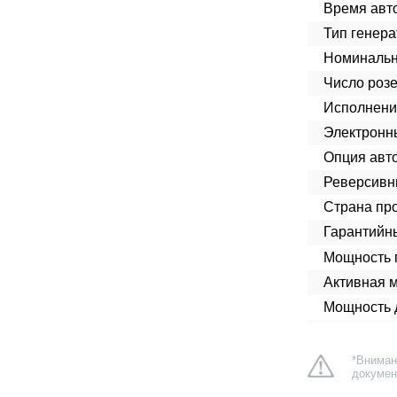
Время авт
Тип генера
Номинальн
Число розе
Исполнени
Электронн
Опция авто
Реверсивн
Страна про
Гарантийн
Мощность п
Активная 
Мощность д
*Вниман
докумен