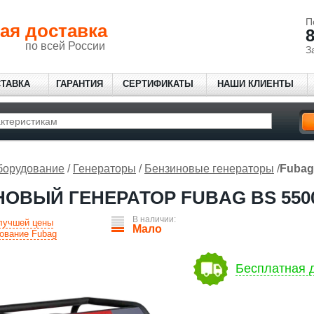
П
ая доставка
8
по всей России
З
СТАВКА
ГАРАНТИЯ
СЕРТИФИКАТЫ
НАШИ КЛИЕНТЫ
борудование
/
Генераторы
/
Бензиновые генераторы
/
Fubag
ОВЫЙ ГЕНЕРАТОР FUBAG BS 5500
В наличии:
 лучшей цены
Мало
ование Fubag
Бесплатная д