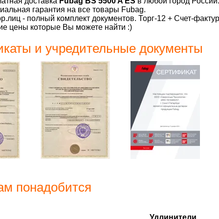
латная доставка
Fubag BS 5500 A ES
в любой город России
альная гарантия на все товары Fubag.
р.лиц - полный комплект документов. Торг-12 + Счет-факту
е цены которые Вы можете найти :)
каты и учредительные документы
ам понадобится
Удлинители