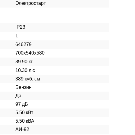
Электростарт
IP23
1
646279
700х540х580
89.90 кг.
10.30 л.с
389 куб. см
Бензин
Да
97 дБ
5.50 кВт
5.50 кВА
АИ-92