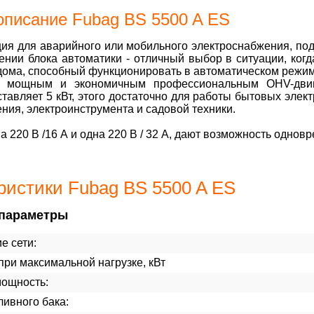
описание Fubag BS 5500 A ES
ия для аварийного или мобильного электроснабжения, под
нии блока автоматики - отличный выбор в ситуации, ког
дома, способный функционировать в автоматическом режим
а мощным и экономичным профессиональным OHV-двиг
тавляет 5 кВт, этого достаточно для работы бытовых эле
ния, электроинструмента и садовой техники.
на 220 В /16 А и одна 220 В / 32 А, дают возможность одно
ристики Fubag BS 5500 A ES
параметры
е сети:
ри максимальной нагрузке, кВт
мощность:
ивного бака: