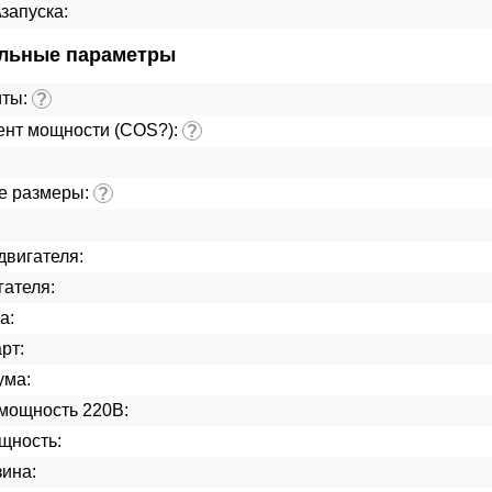
\запуска:
льные параметры
иты:
?
нт мощности (COS?):
?
е размеры:
?
двигателя:
гателя:
а:
рт:
ума:
мощность 220В:
щность:
ина: