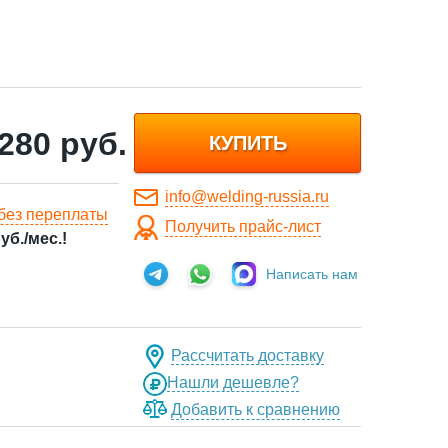
 280
руб.
КУПИТЬ
info@welding-russia.ru
без переплаты
Получить прайс-лист
уб./мес.!
Написать нам
Рассчитать доставку
Нашли дешевле?
Добавить к сравнению