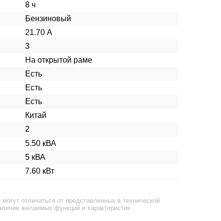
8 ч
Бензиновый
21.70 А
3
На открытой раме
Есть
Есть
Есть
Китай
2
5.50 кВА
5 кВА
7.60 кВт
 могут отличаться от представленных в технической
аличие желаемых функций и характеристик.