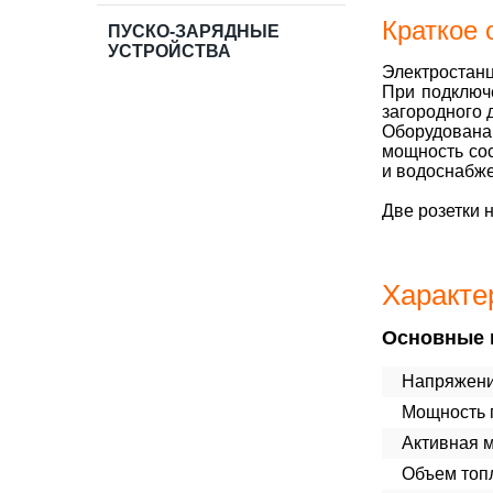
Краткое 
ПУСКО-ЗАРЯДНЫЕ
УСТРОЙСТВА
Электростанц
При подключе
загородного 
Оборудован
мощность сос
и водоснабже
Две розетки 
Характе
Основные 
Напряжени
Мощность п
Активная 
Объем топл