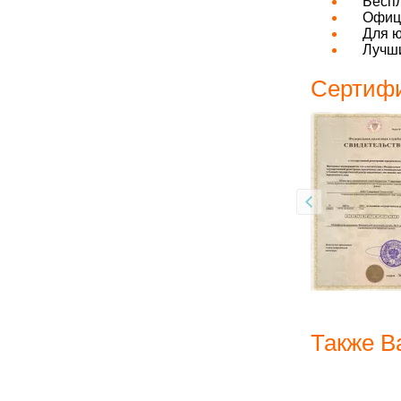
Бесп
Офици
Для ю
Лучши
Сертифи
Также В