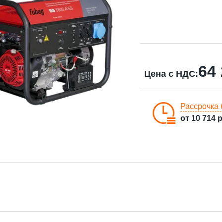
64
Цена с НДС:
Рассрочка 
от
10 714
р