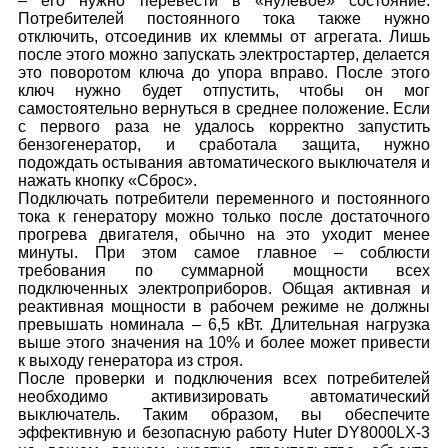
– его нужно перевести в «нулевое» состояние.
Потребителей постоянного тока также нужно
отключить, отсоединив их клеммы от агрегата. Лишь
после этого можно запускать электростартер, делается
это поворотом ключа до упора вправо. После этого
ключ нужно будет отпустить, чтобы он мог
самостоятельно вернуться в среднее положение. Если
с первого раза не удалось корректно запустить
бензогенератор, и сработала защита, нужно
подождать остывания автоматического выключателя и
нажать кнопку «Сброс».
Подключать потребители переменного и постоянного
тока к генератору можно только после достаточного
прогрева двигателя, обычно на это уходит менее
минуты. При этом самое главное – соблюсти
требования по суммарной мощности всех
подключенных электроприборов. Общая активная и
реактивная мощности в рабочем режиме не должны
превышать номинала – 6,5 кВт. Длительная нагрузка
выше этого значения на 10% и более может привести
к выходу генератора из строя.
После проверки и подключения всех потребителей
необходимо активизировать автоматический
выключатель. Таким образом, вы обеспечите
эффективную и безопасную работу Huter DY8000LX-3