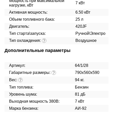
Мощность при максимальной
7 кВт
нагрузке, кВт
Активная мощность:
6.50 кВт
Объем топливного бака:
25 л
Двигатель:
420JF
Тип старта\запуска:
Ручной\Электро
Тип охлаждения:
Воздушное
?
Дополнительные параметры
Артикул:
64/1/28
Габаритные размеры:
790х560х590
?
Вес:
94 кг.
?
Тип топлива:
Бензин
Уровень шума:
81 дБ
Выходная мощность 380В:
7 кВт
Марка бензина:
АИ-92