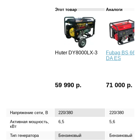
Этот товар
Аналоги
Huter DY8000LX-3
Fubag BS 660
DA ES
59 990 р.
71 000 р.
Напряжение сети, В
220/380
220/380
Активная мощность,
6,5
5,6
кВт
Тип генератора
Бензиновый
Бензиновый