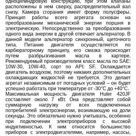
одноцилиндровую конструкцию, при этом клапаны
расположены в нем сверху, распределительный вал
снизу. Камера сгорания имеет форму полусферы.
Принцип работы всего агрегата основан на
преобразовании механической энергии поршня в
электрическую. Непосредственно за преобразование
одного вида энергии в другой отвечает альтернатор. В
данной модели альтернатор синхронный, щеточного
типа. Питание двигателя осуществляется по
карбюраторному принципу, его смазка происходит
путем разбрызгивания масла в картере.
Рекомендуемый производителем класс масла по SAE:
10W-30, 10W-40, сорт по API: SF. Охлаждается
двигатель воздухом, поэтому никаких дополнительных
охлаждающих жидкостей не требуется. Это делает
агрегат независимым от погодных условий – он будет
успешно работать при температуре от -30°С до +40°С.
Максимальная мощность двигателя Huter 420JF
составляет около 7 кВт. Она представляет собой
суммарную нагрузку от всех подключенных
потребителей электроэнергии, возникающую на доли
секунды. Это обязательно нужно учитывать, особенно
при подключении электроприборов с высокой
индуктивностью. К ним относится большинство
приборов с электродвигателями, например, насосы,