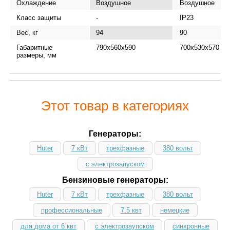
Охлаждение
Воздушное
Воздушное
Класс защиты
-
IP23
Вес, кг
94
90
Габаритные
790х560х590
700х530х570
размеры, мм
Этот товар в категориях
Генераторы:
Huter
7 кВт
трехфазные
380 вольт
с электрозапуском
Бензиновые генераторы:
Huter
7 кВт
трехфазные
380 вольт
профессиональные
7.5 квт
немецкие
для дома от 6 квт
с электрозаупском
синхронные