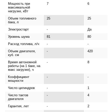
Мощность при
7
6
максимальной
нагрузке, кВт
Объем топливного
25
25
бака, л
Электростарт
-
Да
Уровень шума
81
80
Расход топлива, л/ч
-
-
Объем двигателя,
-
420
куб. см
Время автономной
-
8
работы (на 1 баке, на
макс загрузке), ч
Коэффициент
-
-
мощности
Число цилиндров
-
1
Число тактов
-
4
двигателя
Гарантия, лет
-
2