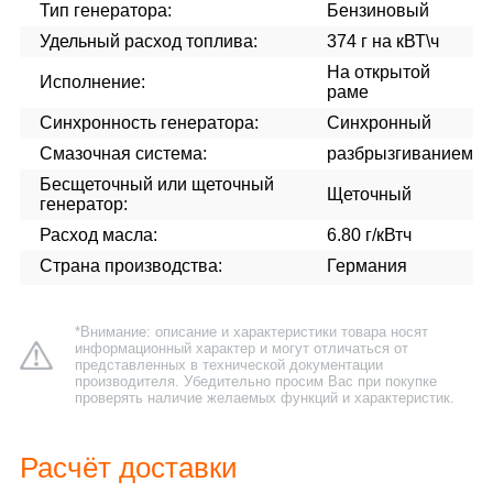
Тип генератора:
Бензиновый
Удельный расход топлива:
374 г на кВТ\ч
На открытой
Исполнение:
раме
Синхронность генератора:
Синхронный
Смазочная система:
разбрызгиванием
Бесщеточный или щеточный
Щеточный
генератор:
Расход масла:
6.80 г/кВтч
Страна производства:
Германия
*Внимание: описание и характеристики товара носят
информационный характер и могут отличаться от
представленных в технической документации
производителя. Убедительно просим Вас при покупке
проверять наличие желаемых функций и характеристик.
Расчёт доставки