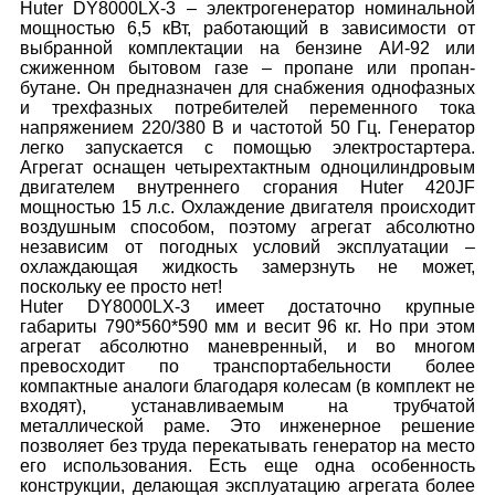
Huter DY8000LX-3 – электрогенератор номинальной
мощностью 6,5 кВт, работающий в зависимости от
выбранной комплектации на бензине АИ-92 или
сжиженном бытовом газе – пропане или пропан-
бутане. Он предназначен для снабжения однофазных
и трехфазных потребителей переменного тока
напряжением 220/380 В и частотой 50 Гц. Генератор
легко запускается с помощью электростартера.
Агрегат оснащен четырехтактным одноцилиндровым
двигателем внутреннего сгорания Huter 420JF
мощностью 15 л.с. Охлаждение двигателя происходит
воздушным способом, поэтому агрегат абсолютно
независим от погодных условий эксплуатации –
охлаждающая жидкость замерзнуть не может,
поскольку ее просто нет!
Huter DY8000LX-3 имеет достаточно крупные
габариты 790*560*590 мм и весит 96 кг. Но при этом
агрегат абсолютно маневренный, и во многом
превосходит по транспортабельности более
компактные аналоги благодаря колесам (в комплект не
входят), устанавливаемым на трубчатой
металлической раме. Это инженерное решение
позволяет без труда перекатывать генератор на место
его использования. Есть еще одна особенность
конструкции, делающая эксплуатацию агрегата более