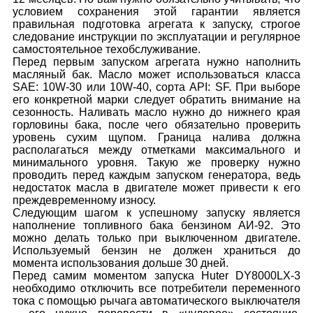
условием сохранения этой гарантии является
правильная подготовка агрегата к запуску, строгое
следование инструкции по эксплуатации и регулярное
самостоятельное техобслуживание.
Перед первым запуском агрегата нужно наполнить
масляный бак. Масло может использоваться класса
SAE: 10W-30 или 10W-40, сорта API: SF. При выборе
его конкретной марки следует обратить внимание на
сезонность. Наливать масло нужно до нижнего края
горловины бака, после чего обязательно проверить
уровень сухим щупом. Граница налива должна
располагаться между отметками максимального и
минимального уровня. Такую же проверку нужно
проводить перед каждым запуском генератора, ведь
недостаток масла в двигателе может привести к его
преждевременному износу.
Следующим шагом к успешному запуску является
наполнение топливного бака бензином АИ-92. Это
можно делать только при выключенном двигателе.
Используемый бензин не должен храниться до
момента использования дольше 30 дней.
Перед самим моментом запуска Huter DY8000LX-3
необходимо отключить все потребители переменного
тока с помощью рычага автоматического выключателя