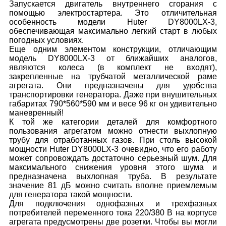
Запускается двигатель внутреннего сгорания с
помощью электростартера. Это отличительная
особенность модели Huter DY8000LX-3,
обеспечивающая максимально легкий старт в любых
погодных условиях.
Еще одним элементом конструкции, отличающим
модель DY8000LX-3 от ближайших аналогов,
являются колеса (в комплект не входят),
закрепленные на трубчатой металлической раме
агрегата. Они предназначены для удобства
транспортировки генератора. Даже при внушительных
габаритах 790*560*590 мм и весе 96 кг он удивительно
маневренный!
К той же категории деталей для комфортного
пользования агрегатом можно отнести выхлопную
трубу для отработанных газов. При столь высокой
мощности Huter DY8000LX-3 очевидно, что его работу
может сопровождать достаточно серьезный шум. Для
максимального снижения уровня этого шума и
предназначена выхлопная труба. В результате
значение 81 дБ можно считать вполне приемлемым
для генератора такой мощности.
Для подключения однофазных и трехфазных
потребителей переменного тока 220/380 В на корпусе
агрегата предусмотрены две розетки. Чтобы вы могли