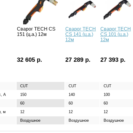
Сварог TECH CS
Сварог TECH
Сварог TECH
151 (ц.а.) 12м
CS 141 (ц.а.)
CS 101 (ц.а.)
12м
12м
32 605 р.
27 289 р.
27 393 р.
CUT
CUT
CUT
с, А
150
140
100
60
60
60
, м
12
12
12
Воздушное
Воздушное
Воздушное