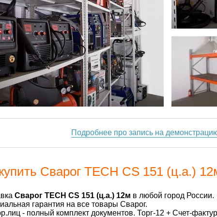
Подробнее про запись на демонстраци
купить Сварог TECH CS 151 (ц.а.) 12
авка
Сварог TECH CS 151 (ц.а.) 12м
в любой город России.
альная гарантия на все товары Сварог.
р.лиц - полный комплект документов. Торг-12 + Счет-факту