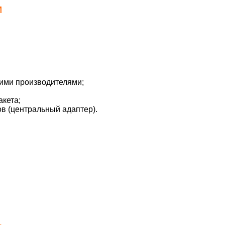
м
ими производителями;
акета;
в (центральный адаптер).