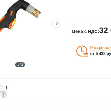
32
Цена с НДС:
Рассрочка 
от
5 435
ру
1 / 2