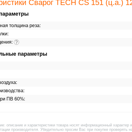
ристики Сварог TECH CS 151 (ц.а.) 1
параметры
ная толщина реза:
лки:
дения:
?
льные параметры
оздуха:
изводства:
при ПВ 60%:
ие: описание и характеристики товара носят информационный характер и
тации производителя. Убедительно просим Вас при покупке проверять н