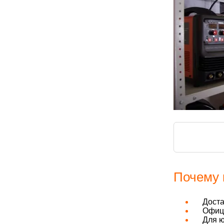
Почему 
Дост
Офици
Для ю