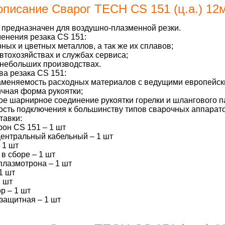
описание Сварог TECH CS 151 (ц.а.) 12
 предназначен для воздушно-плазменной резки.
енения резака CS 151:
рных и цветных металлов, а так же их сплавов;
автохозяйствах и службах сервиса;
 небольших производствах.
а резака CS 151:
аменяемость расходных материалов с ведущими европейск
чная форма рукоятки;
е шарнирное соединение рукоятки горелки и шлангового п
сть подключения к большинству типов сварочных аппарато
тавки:
он CS 151 – 1 шт
ентральный кабельный – 1 шт
 1 шт
 в сборе – 1 шт
плазмотрона – 1 шт
1 шт
1 шт
р – 1 шт
защитная – 1 шт