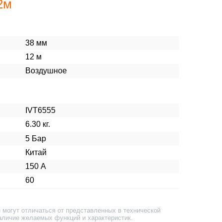
2м
38 мм
12 м
Воздушное
IVT6555
6.30 кг.
5 Бар
Китай
150 А
60
 могут отличаться от представленных в технической
аличие желаемых функций и характеристик.