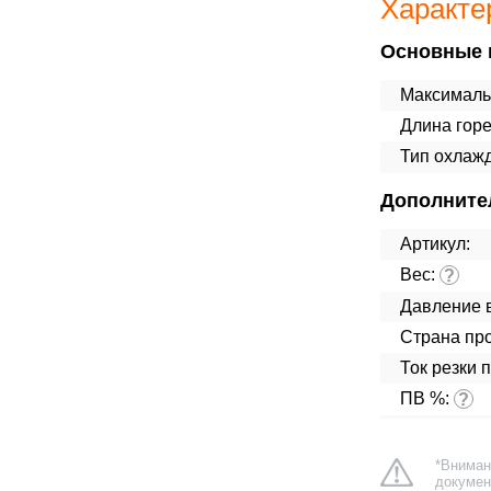
Характе
Основные 
Максималь
Длина горе
Тип охлаж
Дополните
Артикул:
Вес:
?
Давление в
Страна про
Ток резки 
ПВ %:
?
*Вниман
докумен