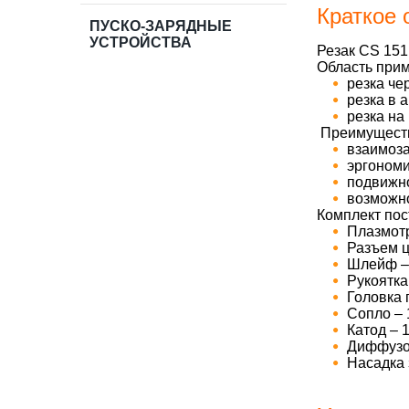
Краткое 
ПУСКО-ЗАРЯДНЫЕ
УСТРОЙСТВА
Резак CS 151
Область прим
резка че
резка в 
резка на
Преимуществ
взаимоз
эргономи
подвижно
возможно
Комплект пос
Плазмотр
Разъем ц
Шлейф –
Рукоятка
Головка 
Сопло – 
Катод – 
Диффузо
Насадка 