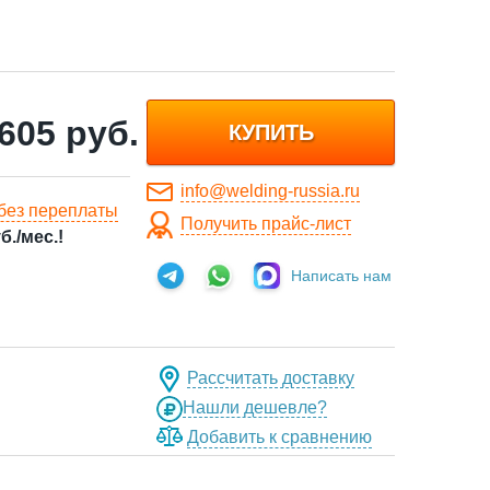
 605
руб.
КУПИТЬ
info@welding-russia.ru
без переплаты
Получить прайс-лист
б./мес.!
Написать нам
Рассчитать доставку
Нашли дешевле?
Добавить к сравнению