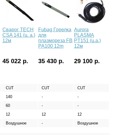
Сварог TECH
Fubag Горелка
Aurora
CSA 141 (ц. а.)
для
PLASMA
12м
плазмореза FB
PT151 (ц.а.)
PA100 12m
12м
45 022 р.
35 430 р.
29 100 р.
CUT
CUT
CUT
140
-
-
60
-
-
12
12
12
Воздушное
-
Воздушное