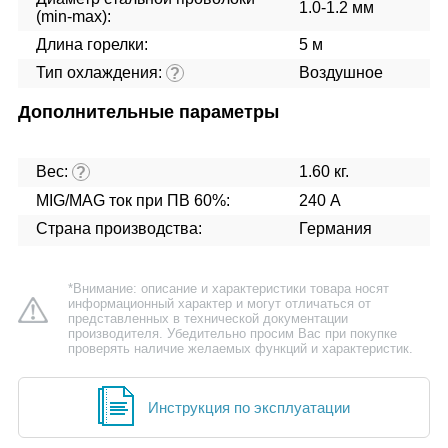
1.0-1.2 мм
(min-max):
Длина горелки:
5 м
Тип охлаждения:
Воздушное
?
Дополнительные параметры
Вес:
1.60 кг.
?
MIG/MAG ток при ПВ 60%:
240 А
Страна производства:
Германия
*Внимание: описание и характеристики товара носят
информационный характер и могут отличаться от
представленных в технической документации
производителя. Убедительно просим Вас при покупке
проверять наличие желаемых функций и характеристик.
Инструкция по эксплуатации