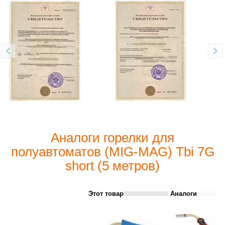
Аналоги горелки для
полуавтоматов (MIG-MAG) Tbi 7G
short (5 метров)
Этот товар
Аналоги