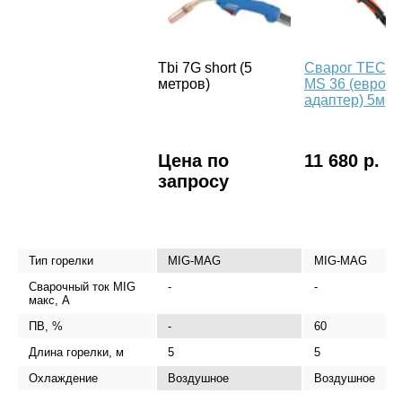
Tbi 7G short (5
Сварог TECH
метров)
MS 36 (евро
адаптер) 5м
Цена по
11 680 р.
запросу
Тип горелки
MIG-MAG
MIG-MAG
Сварочный ток MIG
-
-
макс, А
ПВ, %
-
60
Длина горелки, м
5
5
Охлаждение
Воздушное
Воздушное