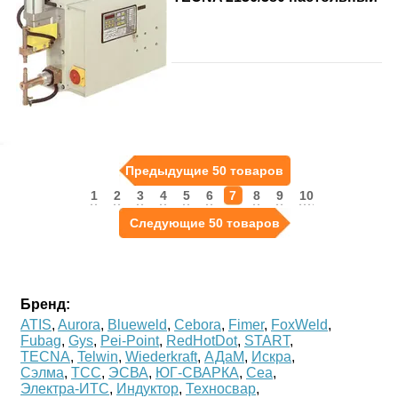
Предыдущие 50 товаров
1
2
3
4
5
6
7
8
9
10
Следующие 50 товаров
Бренд:
ATIS
,
Aurora
,
Blueweld
,
Cebora
,
Fimer
,
FoxWeld
,
Fubag
,
Gys
,
Pei-Point
,
RedHotDot
,
START
,
TECNA
,
Telwin
,
Wiederkraft
,
АДаМ
,
Искра
,
Сэлма
,
ТСС
,
ЭСВА
,
ЮГ-СВАРКА
,
Cea
,
Электра-ИТС
,
Индуктор
,
Техносвар
,